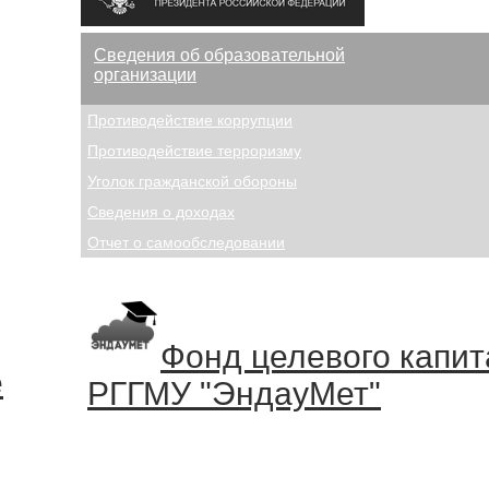
Сведения об образовательной
организации
Противодействие коррупции
Противодействие терроризму
Уголок гражданской обороны
Сведения о доходах
Отчет о самообследовании
Фонд целевого капи
е
РГГМУ "ЭндауМет"