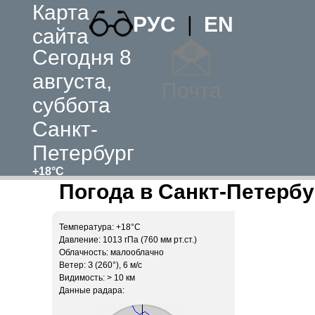
Карта
РУС
|
EN
сайта
Сегодня 8
августа,
Почта
суббота
Санкт-
Петербург
+18°C
Погода в Санкт-Петербу
Температура: +18°C
Давление: 1013 гПа (760 мм рт.ст.)
Облачность: малооблачно
Ветер: З (260°), 6 м/c
Видимость: > 10 км
Данные радара: