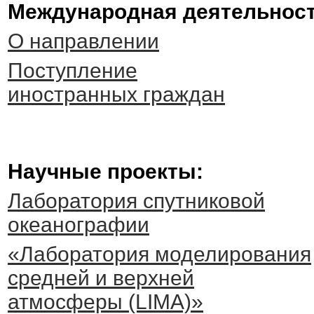
Международная деятельност
О направлении
Поступление
иностранных граждан
Научные проекты:
Лаборатория спутниковой
океанографии
«Лаборатория моделирования
средней и верхней
атмосферы (LIMA)»