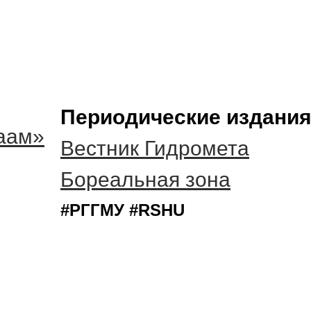
Периодические издания
аам»
Вестник Гидромета
Бореальная зона
#РГГМУ #RSHU