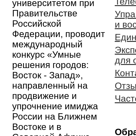
Теле
университетом при
Правительстве
Упра
Российской
и во
Федерации, проводит
Един
международный
Эксп
конкурс «Умные
для 
решения городов:
Конт
Восток - Запад»,
направленный на
Отзы
продвижение и
Част
упрочнение имиджа
России на Ближнем
Востоке и в
Обра