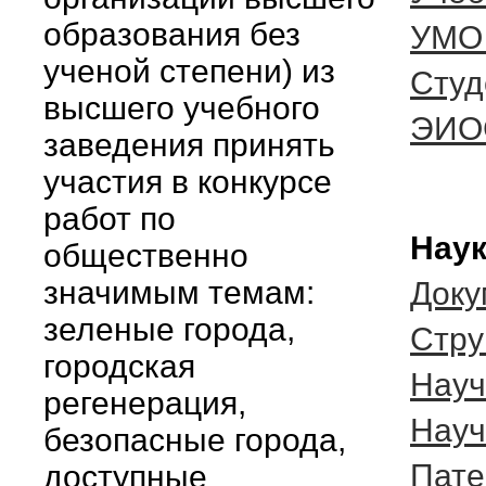
образования без
УМО 
ученой степени) из
Студ
высшего учебного
ЭИО
заведения принять
участия в конкурсе
работ по
Наук
общественно
значимым темам:
Доку
зеленые города,
Cтру
городская
Науч
регенерация,
Науч
безопасные города,
Пате
доступные