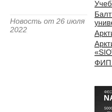
Учеб
Балт
Новость от 26 июля
унив
2022
Аркт
Аркт
«SI
ФИП 