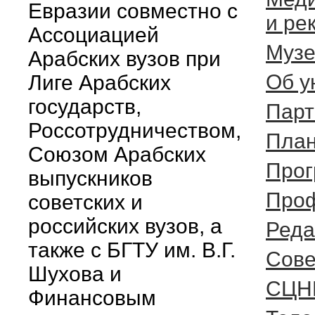
Евразии совместно с
и ре
Ассоциацией
Музе
Арабских вузов при
Об у
Лиге Арабских
государств,
Пар
Россотрудничеством,
План
Союзом Арабских
Прог
выпускников
Проф
советских и
российских вузов, а
Реда
также с БГТУ им. В.Г.
Cове
Шухова и
СЦН
Финансовым