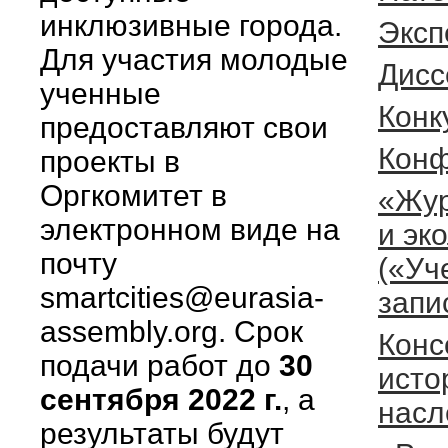
инклюзивные города.
Эксп
Для участия молодые
Дисс
ученные
Конк
предоставляют свои
Кон
проекты в
Оргкомитет в
«Жур
электронном виде на
и эк
почту
(«Уч
smartcities@eurasia-
запи
assembly.org. Срок
Конс
подачи работ до
30
исто
сентября 2022 г.
, а
насл
результаты будут