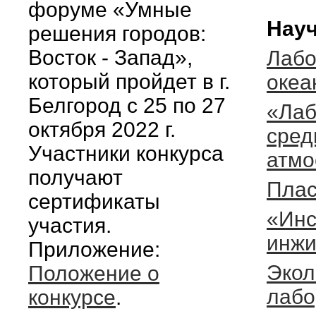
форуме «Умные
Науч
решения городов:
Восток - Запад»,
Лабо
который пройдет в г.
океа
Белгород с 25 по 27
«Лаб
октября 2022 г.
сред
Участники конкурса
атмо
получают
Плас
сертификаты
«Инс
участия.
инжи
Приложение:
Экол
Положение о
лабо
конкурсе
.