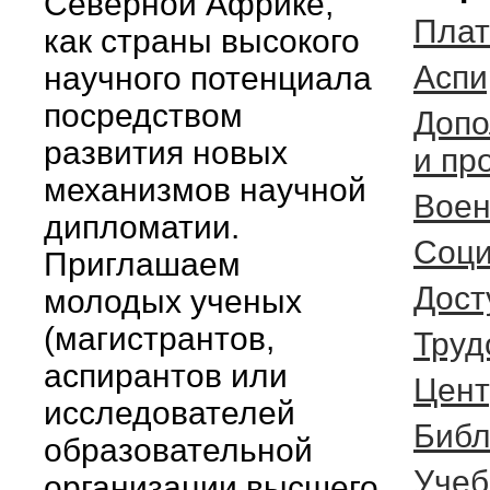
Северной Африке,
Плат
как страны высокого
Аспи
научного потенциала
посредством
Допо
развития новых
и пр
механизмов научной
Воен
дипломатии.
Соци
Приглашаем
Дост
молодых ученых
(магистрантов,
Труд
аспирантов или
Цент
исследователей
Библ
образовательной
Учеб
организации высшего