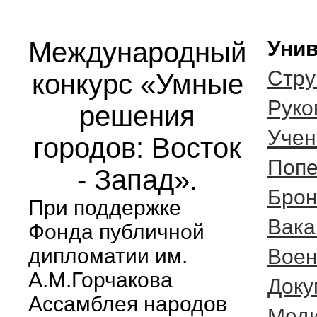
Международный
Унив
Стру
конкурс «Умные
Руко
решения
Учен
городов: Восток
Попе
- Запад».
Брон
При поддержке
Вака
Фонда публичной
дипломатии им.
Воен
А.М.Горчакова
Доку
Ассамблея народов
Меди