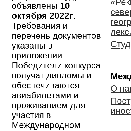
«Рек
объявлены
10
севе
октября 2022г
.
геог
Требования и
лекс
перечень документов
Студ
указаны в
приложении.
Победители конкурса
получат дипломы и
Межд
обеспечиваются
О на
авиабилетами и
Пост
проживанием для
инос
участия в
Международном