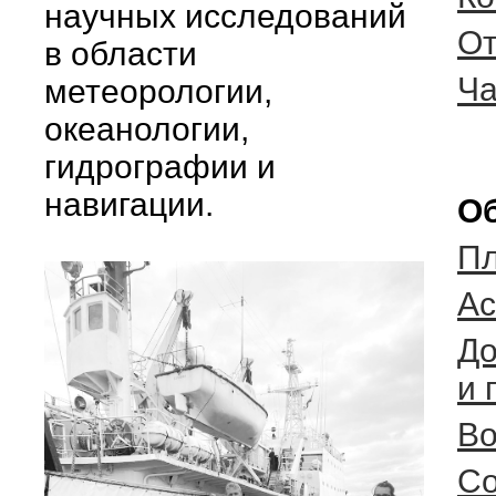
научных исследований
От
в области
Ча
метеорологии,
океанологии,
гидрографии и
навигации.
Об
Пл
Ас
До
и 
Во
Со