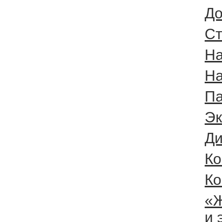
До
Cт
На
На
Па
Эк
Ди
Ко
К
«Ж
и 