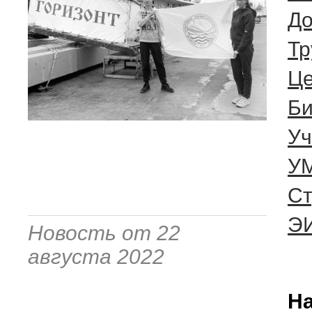
До
Тр
Це
Би
Уч
УМ
Ст
Э
Новость от 22
августа 2022
На