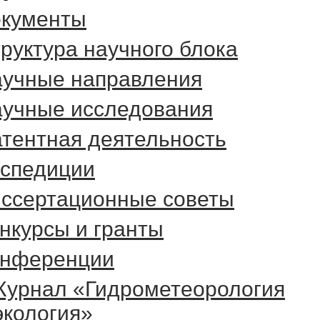
кументы
руктура научного блока
учные направления
учные исследования
тентная деятельность
спедиции
ссертационные советы
нкурсы и гранты
онференции
урнал «Гидрометеорология
экология»