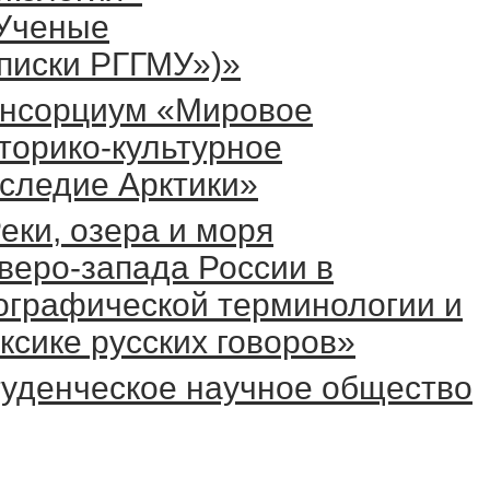
Ученые
писки РГГМУ»)»
нсорциум «Мировое
торико-культурное
следие Арктики»
еки, озера и моря
веро-запада России в
ографической терминологии и
ксике русских говоров»
уденческое научное общество