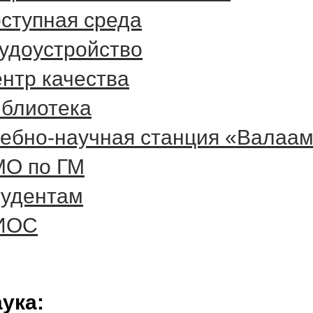
ступная среда
удоустройство
нтр качества
блиотека
ебно-научная станция «Валаа
О по ГМ
удентам
ИОС
ука: