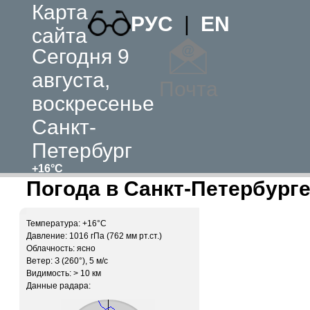
Карта
РУС
|
EN
сайта
Сегодня 9
августа,
Почта
воскресенье
Санкт-
Петербург
+16°C
Погода в Санкт-Петербурге
Температура: +16°C
Давление: 1016 гПа (762 мм рт.ст.)
Облачность: ясно
Ветер: З (260°), 5 м/c
Видимость: > 10 км
Данные радара: