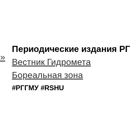
Периодические издания Р
м»
Вестник Гидромета
Бореальная зона
#РГГМУ #RSHU