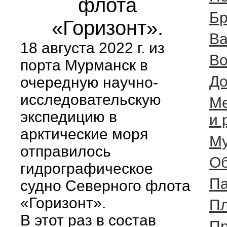
флота
Бр
«Горизонт».
Ва
18 августа 2022 г. из
Во
порта Мурманск в
До
очередную научно-
исследовательскую
Ме
экспедицию в
и 
арктические моря
Му
отправилось
Об
гидрографическое
П
судно Северного флота
«Горизонт».
Пл
В этот раз в состав
Пр