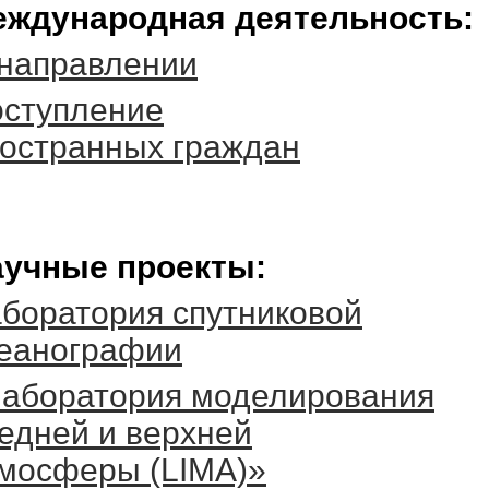
ждународная деятельность:
направлении
ступление
остранных граждан
учные проекты:
боратория спутниковой
еанографии
аборатория моделирования
едней и верхней
мосферы (LIMA)»