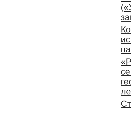
(«
за
Ко
ис
на
«Р
се
ге
ле
Ст