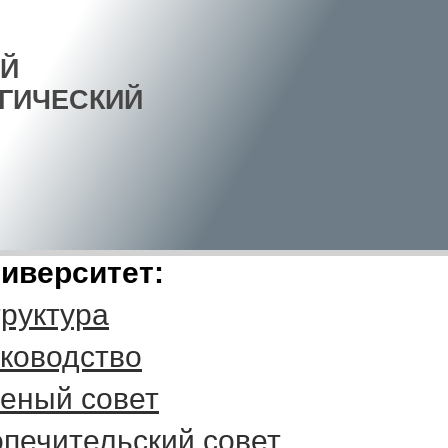
Й
ГИЧЕСКИЙ
иверситет:
руктура
ководство
еный совет
печительский совет