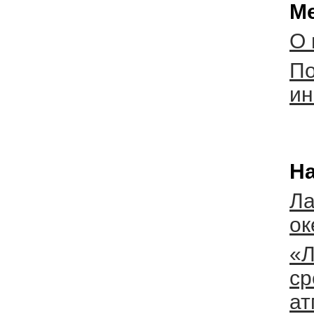
Ме
О 
По
ин
На
Ла
ок
«Л
ср
ат