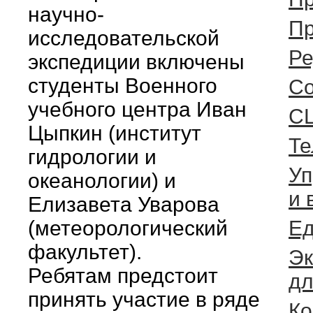
научно-
Пр
исследовательской
Ре
экспедиции включены
студенты Военного
Cо
учебного центра Иван
С
Цыпкин (институт
Те
гидрологии и
Уп
океанологии) и
и 
Елизавета Уварова
(метеорологический
Ед
факультет).
Эк
Ребятам предстоит
дл
принять участие в ряде
Ко