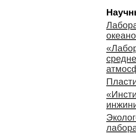
Научн
Лабора
океан
«Лабо
средне
атмос
Пласт
«Инсти
инжин
Эколог
лабор