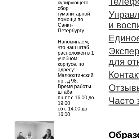
Телеф
курирующего 
сбор 
Управл
гуманитарной 
помощи по 
и восп
Санкт-
Петербургу.
Единое
Напоминаем, 
что наш штаб 
Экспер
расположен в 1 
учебном 
для от
корпусе, по 
адресу: 
Конта
Малоохтинский 
пр., д 98.
Отзыв
Время работы 
штаба:
пн-пт с 16:00 до 
Часто
19:00
сб с 14:00 до 
16:00
Образ