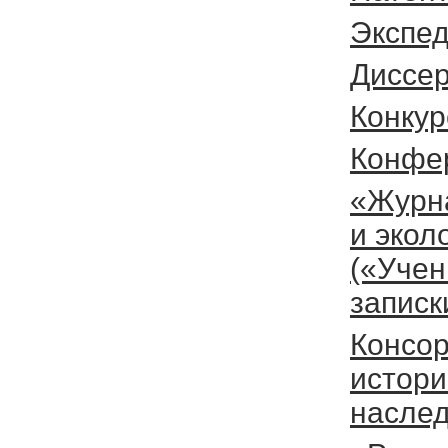
Экспе
Диссе
Конкур
Конфе
«Журн
и экол
(«Уче
записк
Консо
истори
наслед