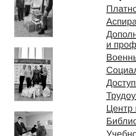
Платно
Аспир
Допол
и проф
Военн
Социа
Доступ
Трудоу
Центр 
Библи
Учебно