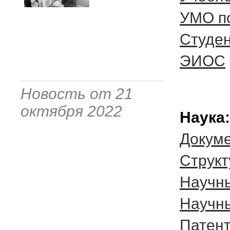
УМО п
Студе
ЭИОС
Новость от 21
октября 2022
Наука:
Докум
Cтрукт
Научн
Научн
Патент