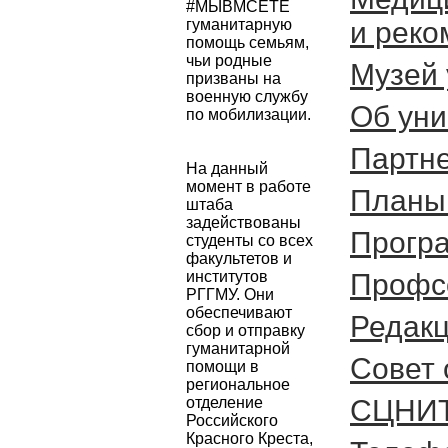
#МЫВМСЕТЕ 
гуманитарную 
и рек
помощь семьям, 
чьи родные 
Музей 
призваны на 
военную службу 
Об уни
по мобилизации. 
Партн
На данный 
момент в работе 
Планы 
штаба 
задействованы 
Прогр
студенты со всех 
факультетов и 
институтов 
Профс
РГГМУ. Они 
обеспечивают 
Редакц
сбор и отправку 
гуманитарной 
Cовет
помощи в 
региональное 
отделение 
СЦНИ
Российского 
Красного Креста, 