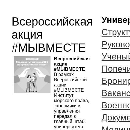
Всероссийская
Униве
Структ
акция
Руково
#МЫВМЕСТЕ
Ученый
Всероссийская 
акция 
Попечи
#МЫВМЕСТЕ
В рамках 
Бронир
Всероссийской 
акции 
#МЫВМЕСТЕ 
Вакан
Институт 
морского права, 
Военн
экономики и 
управления 
Докуме
передал в 
главный штаб 
университета 
Медиц