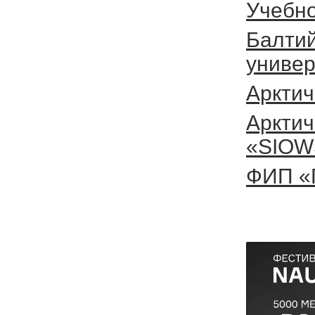
Учебно
Балтий
универ
Арктич
Арктич
«SIOW
ФИП «