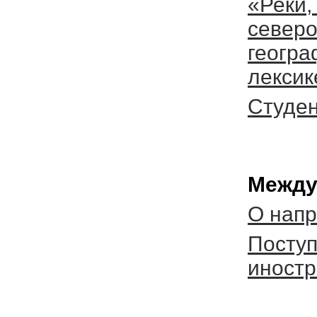
«Реки,
северо
геогра
лексик
Студен
Между
О нап
Посту
иностр