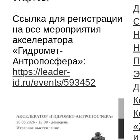
Д
Ссылка для регистрации
C
на все мероприятия
Н
акселератора
Н
«Гидромет-
П
Антропосфера»:
https://leader-
Э
id.ru/events/593452
Д
К
К
«
и