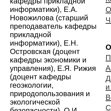
кафедры прикладной
информатики), Е.А.
О
Новожилова (старший
Ч
преподаватель кафедры
прикладной
информатики), Е.Н.
О
Островская (доцент
П
кафедры экономики и
А
управления), Е.Я. Рижия
(доцент кафедры
Д
геоэкологии,
и
природопользования и
В
экологической
С
безопасности), О.И.