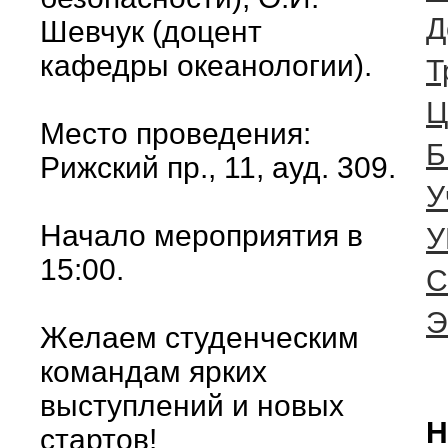
Д
Шевчук (доцент
кафедры океанологии).
Т
Ц
Место проведения:
Б
Рижский пр., 11, ауд. 309.
У
Начало мероприятия в
У
15:00.
С
Желаем студенческим
командам ярких
выступлений и новых
Н
стартов!