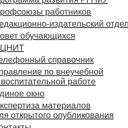
рофсоюзы работников
едакционно-издательский отде
овет обучающихся
ЦНИТ
елефонный справочник
правление по внеучебной
 воспитательной работе
диное окно
кспертиза материалов
ля открытого опубликования
онтакты