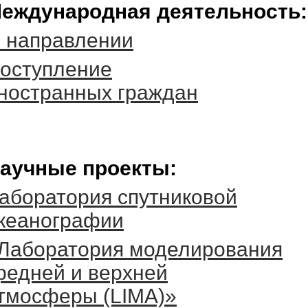
еждународная деятельность:
 направлении
оступление
ностранных граждан
аучные проекты:
аборатория спутниковой
кеанографии
Лаборатория моделирования
редней и верхней
тмосферы (LIMA)»