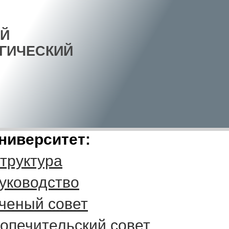
Й
ГИЧЕСКИЙ
ниверситет:
труктура
уководство
ченый совет
опечительский совет