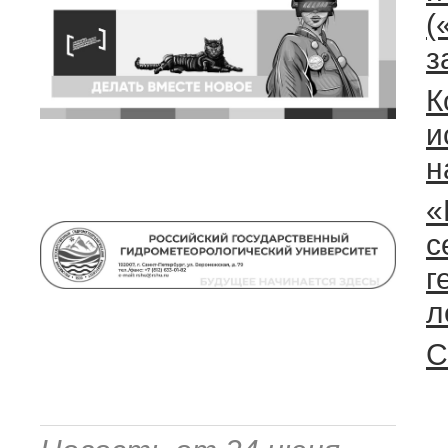
(
з
К
и
н
«
с
г
л
С