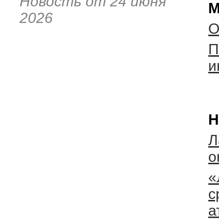
Новость от 24 июня
М
2026
О
П
и
Н
Л
о
«
с
а