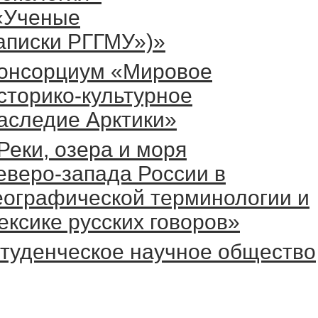
«Ученые
аписки РГГМУ»)»
онсорциум «Мировое
сторико-культурное
аследие Арктики»
Реки, озера и моря
еверо-запада России в
еографической терминологии и
ексике русских говоров»
туденческое научное общество