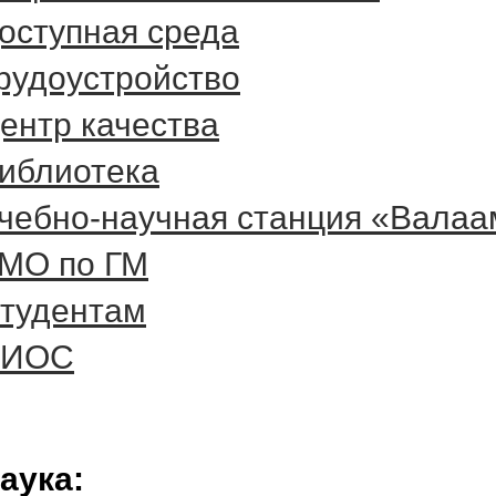
оступная среда
рудоустройство
ентр качества
иблиотека
чебно-научная станция «Валаа
МО по ГМ
тудентам
ЭИОС
аука: