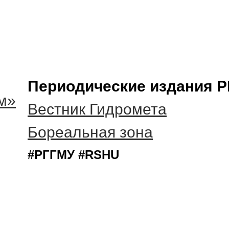
Периодические издания Р
м»
Вестник Гидромета
Бореальная зона
#РГГМУ #RSHU