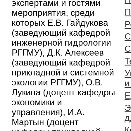
экспертами и гостями
П
мероприятия, среди
которых Е.В. Гайдукова
Р
(заведующий кафедрой
C
инженерной гидрологии
С
РГГМУ), Д.К. Алексеев
Т
(заведующий кафедрой
прикладной и системной
У
экологии РГГМУ), О.В.
и
Лукина (доцент кафедры
Е
экономики и
Э
управления), И.А.
д
Мартын (доцент
К