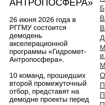
АНТРОПОСФЕРА»
Б
В
26 июня 2026 года в
РГГМУ состоится
В
демодень
Д
акселерационной
М
программы «Гидромет-
и
Антропосфера».
М
О
10 команд, прошедших
второй промежуточный
П
отбор, представят на
П
демодне проекты перед
П