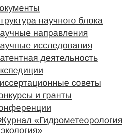
окументы
труктура научного блока
аучные направления
аучные исследования
атентная деятельность
кспедиции
иссертационные советы
онкурсы и гранты
онференции
Журнал «Гидрометеорология
 экология»