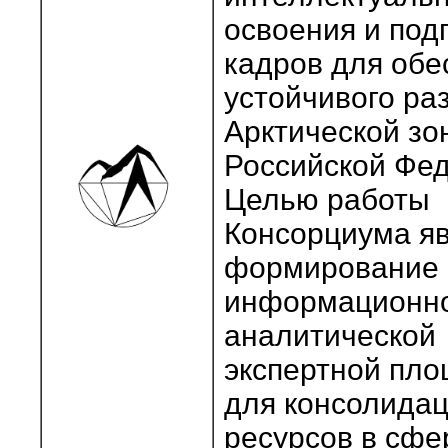
освоения и под
кадров для обе
устойчивого ра
Арктической зо
Российской Фе
Целью работы
Консорциума я
формирование
информационн
аналитической
экспертной пл
для консолида
ресурсов в сфе