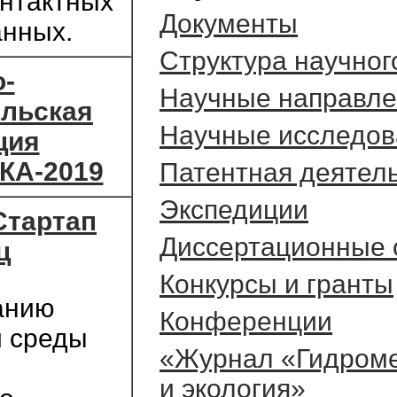
онтактных
Документы
анных.
Cтруктура научног
-
Научные направле
ельская
Научные исследов
ция
КА-2019
Патентная деятел
Экспедиции
Стартап
Диссертационные 
ц
Конкурсы и гранты
анию
Конференции
 среды
«Журнал «Гидроме
и экология»