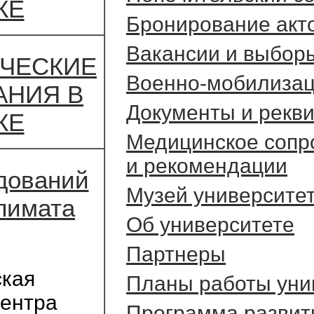
КЕ
Бронирование акт
Вакансии и выбор
ЧЕСКИЕ
Военно-мобилизац
АНИЯ В
Документы и рекв
КЕ
Медицинское сопр
и рекомендации
дований
Музей университе
климата
Об университете
Партнеры
ская
Планы работы уни
Центра
Программа развит