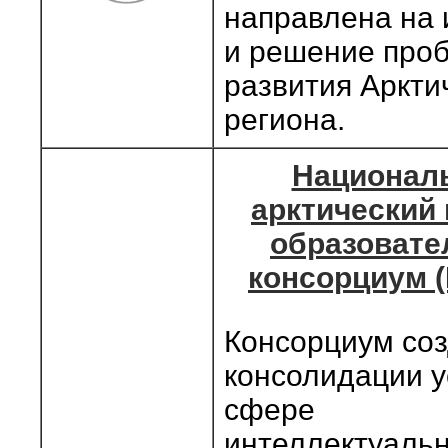
направлена на 
и решение про
развития Аркти
региона.
Национал
арктический 
образоват
консорциум 
Консорциум соз
консолидации у
сфере
интеллектуальн