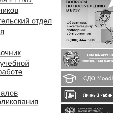
ников
тельский отдел
ся
очник
еучебной
работе
иалов
бликования