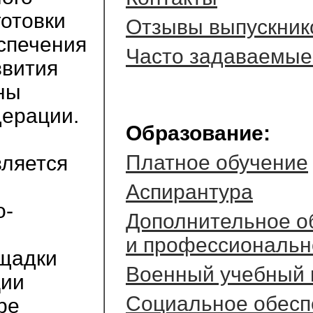
готовки
Отзывы выпускник
спечения
Часто задаваемые
звития
ны
дерации.
Образование:
Платное обучение
вляется
Аспирантура
о-
Дополнительное о
и профессиональн
ощадки
Военный учебный 
ции
Социальное обесп
ре