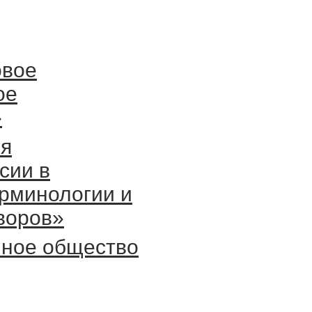
овое
ое
»
ря
сии в
ерминологии и
оворов»
чное общество