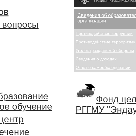
ов
Сведения об образовате
организации
 вопросы
Противодействие коррупции
Противодействие терроризму
Уголок гражданской обороны
Сведения о доходах
Отчет о самообследовании
бразование
Фонд цел
ое обучение
РГГМУ "Энда
центр
ечение