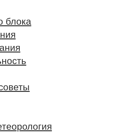
о блока
ния
ания
ьность
советы
теорология