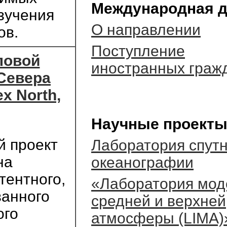
Международная д
зучения
О направлении
ов.
Поступление
ловой
иностранных граж
Севера
ex North,
Научные проекты
 проект
Лаборатория спут
на
океанографии
тентного,
«Лаборатория мод
ванного
средней и верхней
ого
атмосферы (LIMA)