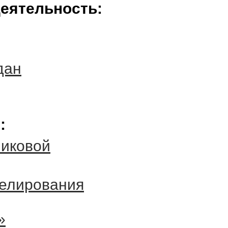
еятельность:
дан
:
никовой
елирования
»