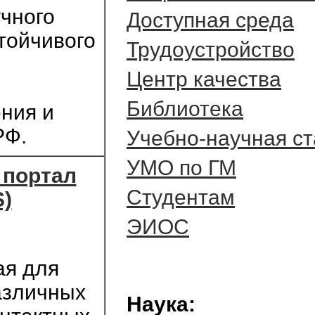
учного
Доступная среда
тойчивого
Трудоустройство
Центр качества
Библиотека
ения и
РФ.
Учебно-научная с
УМО по ГМ
 портал
Студентам
)
ЭИОС
ая для
азличных
Наука: