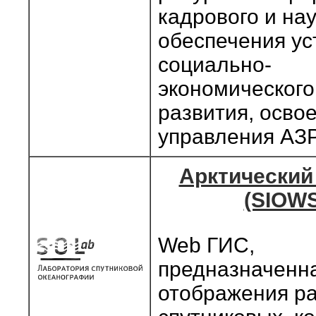
кадрового и на
обеспечения ус
социально-
экономического
развития, осво
управления АЗ
Арктический
(SIOWS
Web ГИС,
предназначенн
отображения р