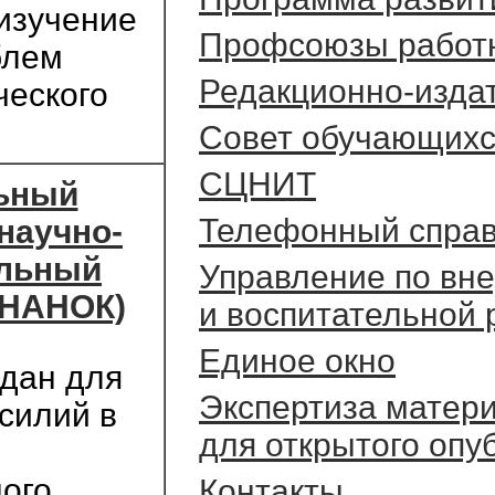
изучение
Профсоюзы работ
блем
Редакционно-изда
ческого
Cовет обучающих
СЦНИТ
ьный
Телефонный справ
научно-
ельный
Управление по вн
(НАНОК)
и воспитательной 
Единое окно
дан для
Экспертиза матер
силий в
для открытого опу
ого
Контакты