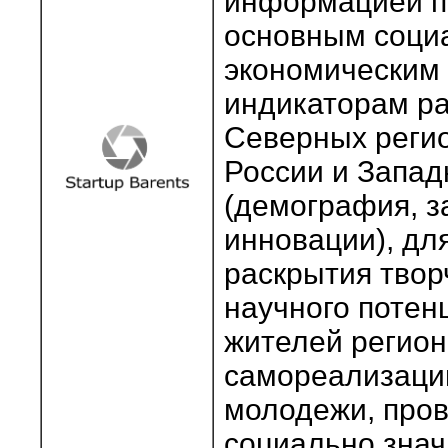
информацией п
основным соци
экономическим
индикаторам р
Северных реги
России и Запад
(демография, з
инновации), дл
раскрытия твор
научного потен
жителей регион
самореализаци
молодежи, про
социально зна