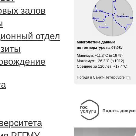
овых залов
ы
ионный отдел
Многолетние данные
изиты
по температуре на 07.08:
Минимум: +11,3°C (в 1979)
овождение
Максимум: +26,2°C (в 1912)
Среднее за 120 лет: +17,4°C
Погода в Санкт-Петербурге
та
верситета
ия РГГМУ