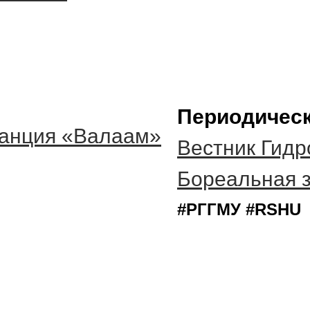
Периодическ
танция «Валаам»
Вестник Гидр
Бореальная 
#РГГМУ #RSHU