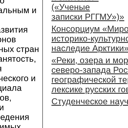
о
(«Ученые
альным и
записки РГГМУ»)»
Консорциум «Мир
азвития
историко-культурн
онов
наследие Арктики
ных стран
анятость,
«Реки, озера и мо
я
северо-запада Рос
ческого и
географической т
циала
лексике русских г
ов,
Студенческое нау
и
ведения
чимых