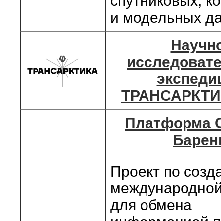
спутниковых, к
и модельных д
Научно
исследоват
экспеди
ТРАНСАРКТИ
Платформа 
Барен
Проект по созд
международной
для обмена