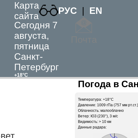
Карта
РУС
|
EN
сайта
Сегодня 7
августа,
Почта
пятница
Санкт-
Петербург
+18°C
Погода в Сан
Температура: +18°C
Давление: 1009 гПа (757 мм рт.ст.
Облачность: малооблачно
Ветер: ЮЗ (230°), 3 м/c
Видимость: > 10 км
Данные радара:
овет