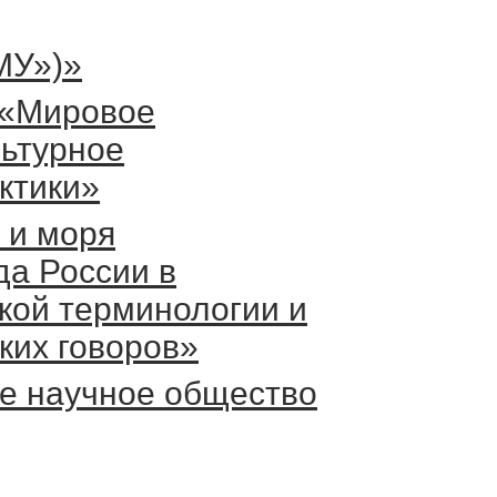
МУ»)»
 «Мировое
льтурное
ктики»
 и моря
да России в
кой терминологии и
ких говоров»
е научное общество