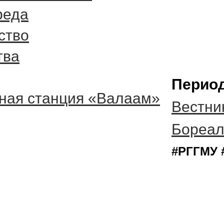
реда
ство
тва
Период
ная станция «Валаам»
Вестни
Бореал
#РГГМУ 