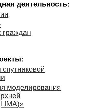
ная деятельность:
нии
е
 граждан
оекты:
 спутниковой
ии
ия моделирования
ерхней
LIMA)»