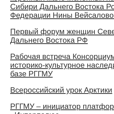
Сибири Дальнего Востока Р
Федерации Нины Вейсалово
Первый форум женщин Севе
Дальнего Востока РФ
Рабочая встреча Консорциу
историко-культурное наслед
базе РГГМУ
Всероссийский урок Арктики
РГГМУ – инициатор платфо