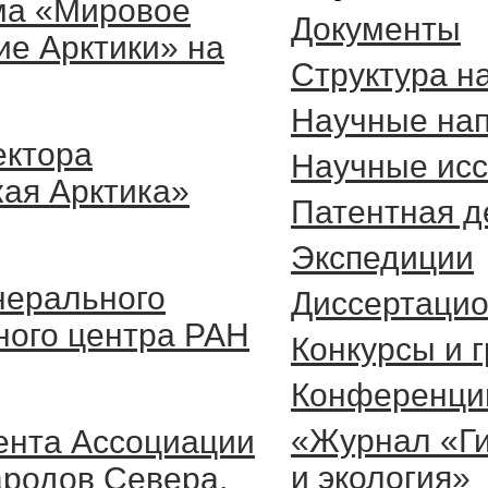
ма «Мировое
Документы
ие Арктики» на
Cтруктура н
Научные на
ектора
Научные ис
кая Арктика»
Патентная д
Экспедиции
нерального
Диссертаци
ного центра РАН
Конкурсы и 
Конференци
«Журнал «Г
ента Ассоциации
и экология»
родов Севера,