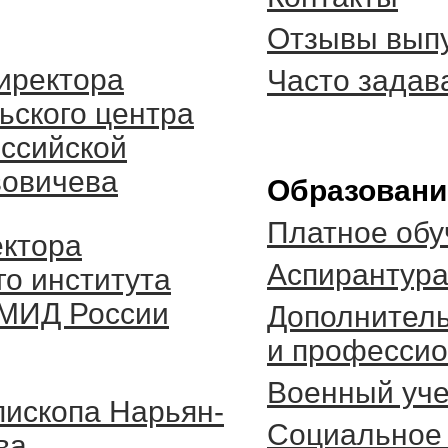
Отзывы выпу
иректора
Часто зада
ьского центра
оссийской
вовичева
Образовани
Платное обу
ектора
Аспирантур
го института
МИД России
Дополнитель
и профессио
Военный уч
пископа Нарьян-
Социальное
ва