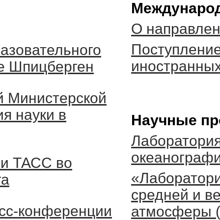
Международ
О направле
Поступлени
азовательного
иностранных
е Шпицберген
й Министерской
я науки в
Научные пр
Лаборатория
океанограф
ии ТАСС во
«Лаборатор
га
средней и в
есс-конференции
атмосферы (