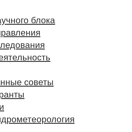
аучного блока
правления
следования
еятельность
онные советы
гранты
и
идрометеорология