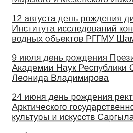
12 августа день рождения д
Института исследований ко
водных объектов РГГМУ Ша
9 июля день рождения През
Академии Наук Республики С
Леонида Владимирова
24 июня день рождения рек
Арктического государственн
культуры и искусств Саргыл