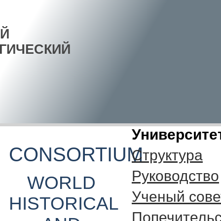
Й
ГИЧЕСКИЙ
Университе
CONSORTIUM
Структура
Руководство
WORLD
Ученый сове
HISTORICAL
Попечительс