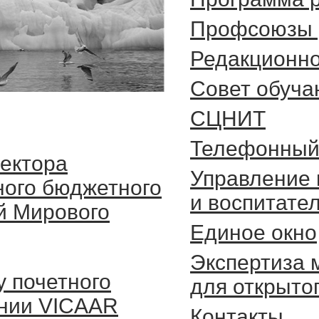
Профсоюзы 
Редакционно
Cовет обуч
СЦНИТ
Телефонный
ректора
Управление 
ного бюджетного
и воспитате
й Мирового
Единое окно
Экспертиза 
у почетного
для открыто
ании VICAAR
Контакты