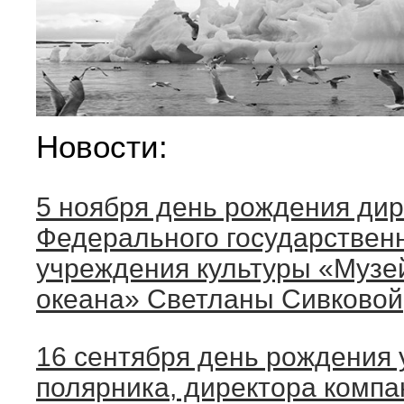
Новости:
5 ноября день рождения ди
Федерального государствен
учреждения культуры «Музе
океана» Светланы Сивковой
16 сентября день рождения 
полярника, директора комп