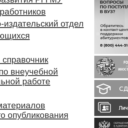
работников
-издательский отдел
ающихся
 справочник
по внеучебной
льной работе
материалов
го опубликования