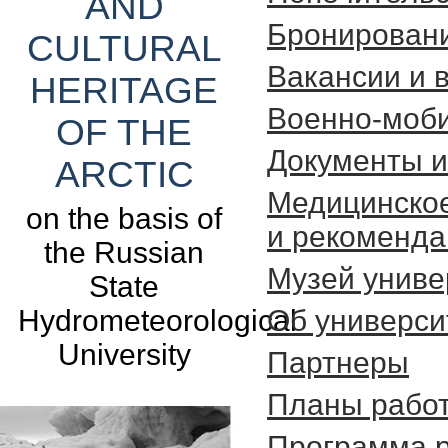
AND
Бронировани
CULTURAL
Вакансии и 
HERITAGE
Военно-моб
OF THE
Документы и
ARCTIC
Медицинско
on the basis of
и рекоменда
the Russian
Музей униве
State
Hydrometeorological
Об универси
University
Партнеры
Планы работ
Программа 