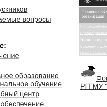
скников
Сведения об 
организации
ваемые вопросы
Противодействи
Противодействи
Уголок гражданс
е:
Сведения о дох
Отчет о самооб
чение
а
ное образование
Фо
нальное обучение
РГГМУ 
ебный центр
 обеспечение