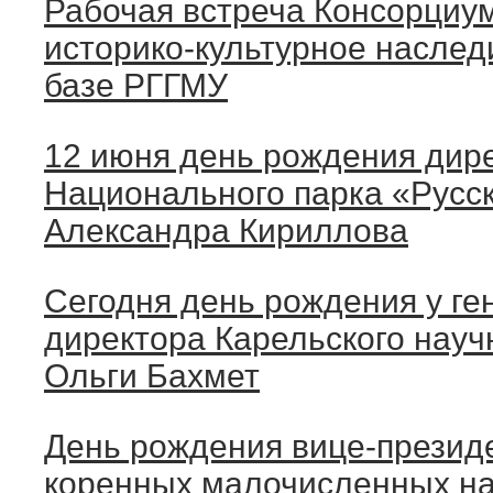
Рабочая встреча Консорциу
историко-культурное наслед
базе РГГМУ
12 июня день рождения дир
Национального парка «Русс
Александра Кириллова
Сегодня день рождения у ге
директора Карельского науч
Ольги Бахмет
День рождения вице-презид
коренных малочисленных на