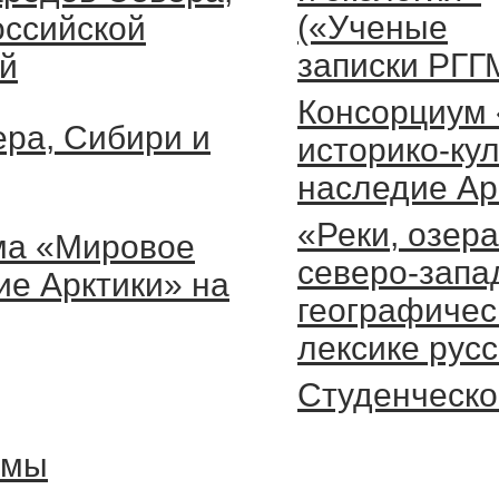
(«Ученые
оссийской
записки РГГ
й
Консорциум
ра, Сибири и
историко-ку
наследие Ар
«Реки, озера
ма «Мировое
северо-запа
ие Арктики» на
географичес
лексике русс
Студенческо
рмы