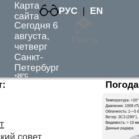
Карта
РУС
|
EN
сайта
Сегодня 6
августа,
Почта
четверг
Санкт-
Петербург
+20°C
т:
Погода
Температура: +20
Давление: 1009 гПа
Облачность: 1—5 
Ветер: ЗСЗ (290°), 
т
Видимость: > 10 км
Данные радара:
кий совет