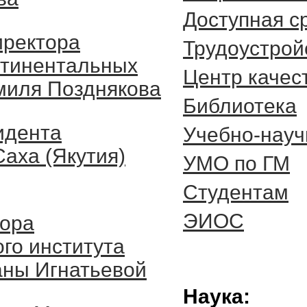
Доступная с
иректора
Трудоустрой
нтинентальных
Центр качес
миля Позднякова
Библиотека
идента
Учебно-науч
аха (Якутия)
УМО по ГМ
Студентам
ЭИОС
тора
ого института
аны Игнатьевой
Наука: