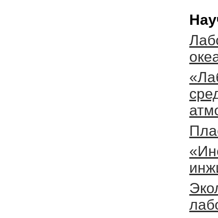
Нау
Лаб
оке
«Ла
сре
атм
Пла
«Ин
инж
Эко
лаб