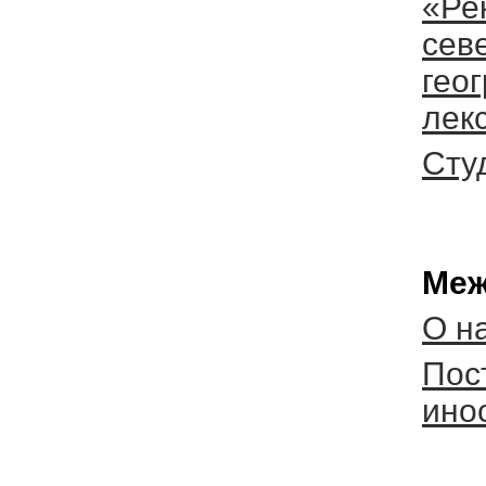
«Ре
сев
гео
лек
Сту
Меж
О н
Пос
ино