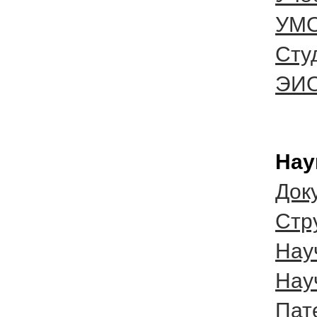
УМО
Сту
ЭИ
Нау
Док
Cтр
Нау
Нау
Пат