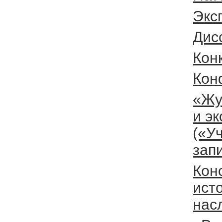
Экс
Дис
Кон
Кон
«Жу
и э
(«У
зап
Кон
ист
нас