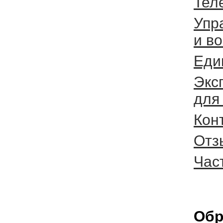
Тел
Упр
и в
Еди
Экс
для
Кон
Отз
Час
Обр