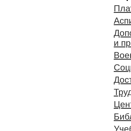
Пла
Асп
Доп
и п
Вое
Соц
Дос
Тру
Цен
Биб
Уче