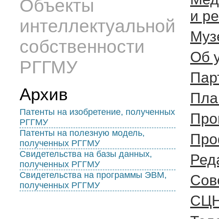
Объекты
и р
интеллектуальной
Муз
собственности
Об 
РГГМУ
Пар
Архив
Пла
Патенты на изобретение, полученных
Про
РГГМУ
Патенты на полезную модель,
Про
полученных РГГМУ
Свидетельства на базы данных,
Ред
полученных РГГМУ
Свидетельства на программы ЭВМ,
Cов
полученных РГГМУ
СЦ