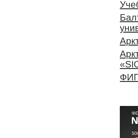
Уче
Бал
уни
Арк
Арк
«SI
ФИП