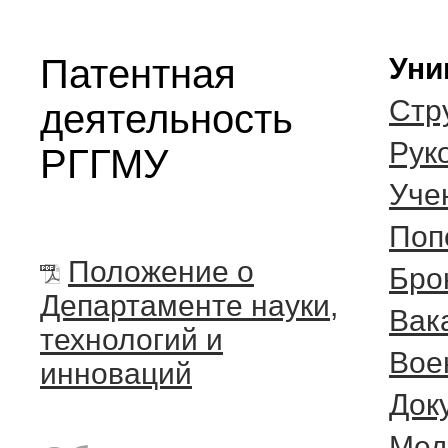
Патентная
Уни
Стр
деятельность
Рук
РГГМУ
Уче
Поп
Положение о
Бро
Департаменте науки,
Вак
технологий и
Вое
инноваций
Док
Мед