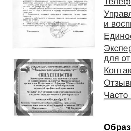
Телеф
Управ
и вос
Едино
Экспе
для о
Конта
Отзыв
Часто
Образ