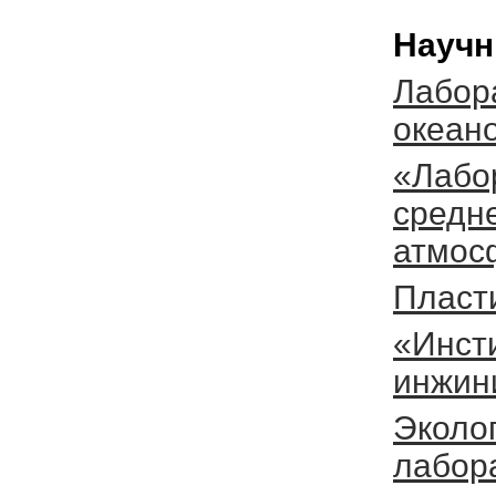
Научн
Лабор
океан
«Лабо
средн
атмос
Пласт
«Инсти
инжин
Эколо
лабор