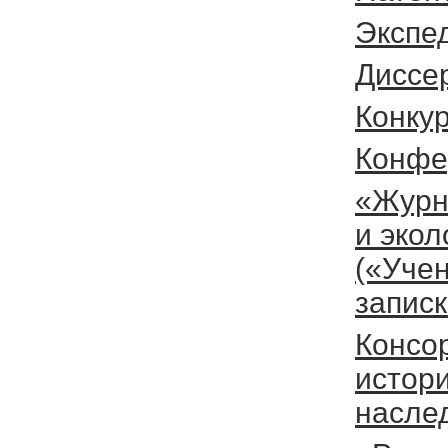
Экспе
Диссе
Конку
Конфе
«Журн
и экол
(«Уче
запис
Консо
истори
насле