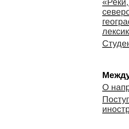
«Реки,
северо
геогр
лексик
Студе
Между
О нап
Посту
иност