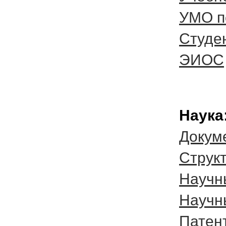
УМО п
Студе
ЭИОС
Наука
Докум
Cтрукт
Научн
Научн
Патен