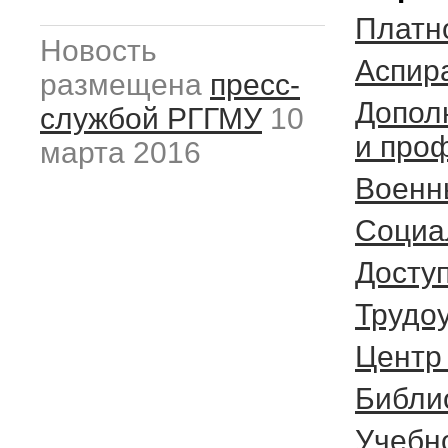
Платн
Новость
Аспир
размещена
пресс-
Допол
службой РГГМУ
10
и про
марта 2016
Военн
Социа
Досту
Трудо
Центр
Библи
Учебн