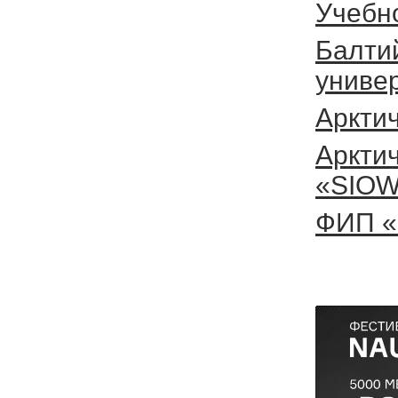
Учебн
Балти
униве
Аркти
Аркти
«SIO
ФИП «