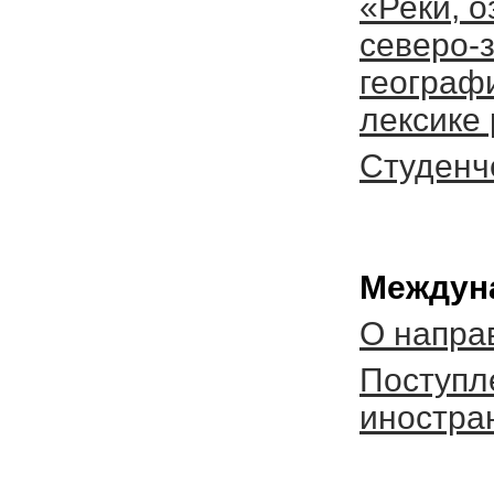
«Реки, о
северо-
географ
лексике 
Студенч
Междуна
О напра
Поступл
иностра