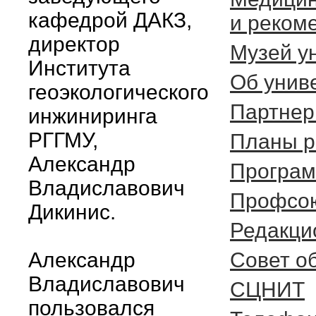
кафедрой ДАКЗ,
и реком
директор
Музей у
Института
Об унив
геоэкологического
Партне
инжиниринга
РГГМУ,
Планы р
Александр
Програм
Владиславович
Профсою
Дикинис.
Редакци
Александр
Cовет о
Владиславович
СЦНИТ
пользовался