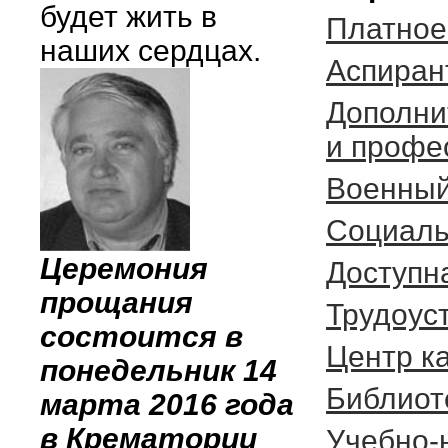
будет жить в
Платное
наших сердцах.
Аспиран
Дополни
и профе
Военный
Социаль
Церемония
Доступн
прощания
Трудоус
состоится в
Центр к
понедельник 14
Библиот
марта 2016 года
в Крематории
Учебно-