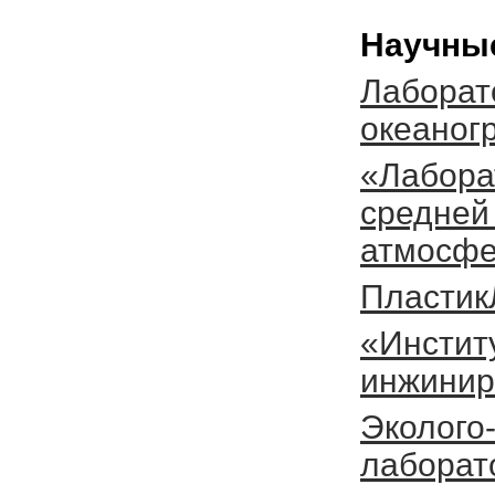
Научны
Лаборат
океаног
«Лабора
средней
атмосфе
Пластик
«Институ
инжинир
Эколого
лаборат