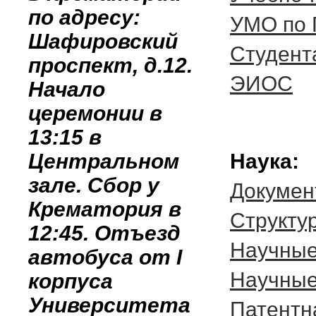
по адресу:
УМО по 
Шафировский
Студент
проспект, д.12.
ЭИОС
Начало
церемонии в
13:15 в
Центральном
Наука:
зале. Сбор у
Докумен
Крематория в
Cтрукту
12:45. Отъезд
Научные
автобуса от I
Научные
корпуса
Университета
Патентн