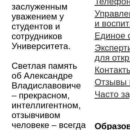
Телефон
заслуженным
Управле
уважением у
и воспи
студентов и
Единое 
сотрудников
Университета.
Эксперт
для отк
Светлая память
Контакт
об Александре
Отзывы 
Владиславовиче
Часто з
– прекрасном,
интеллигентном,
отзывчивом
человеке – всегда
Образов