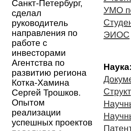
Санкт-Петербург,
УМО п
сделал
Студе
руководитель
направления по
ЭИОС
работе с
инвесторами
Агентства по
Наука
развитию региона
Докум
Котка-Хамина
Cтрукт
Сергей Трошков.
Опытом
Научн
реализации
Научн
успешных проектов
Патен