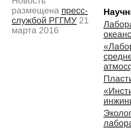
Новость
размещена
пресс-
Научн
службой РГГМУ
21
Лабор
марта 2016
океан
«Лабо
средне
атмос
Пласт
«Инсти
инжин
Эколо
лабор