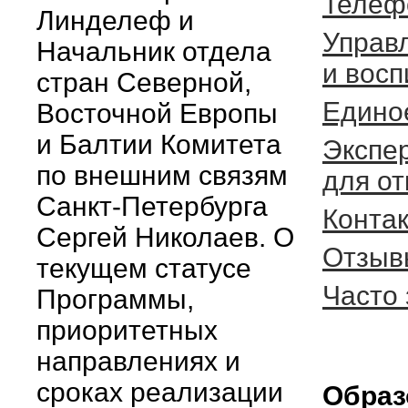
Телеф
Линделеф и
Управ
Начальник отдела
и восп
стран Северной,
Едино
Восточной Европы
и Балтии Комитета
Экспе
по внешним связям
для от
Санкт-Петербурга
Конта
Сергей Николаев. О
Отзыв
текущем статусе
Часто
Программы,
приоритетных
направлениях и
сроках реализации
Образ