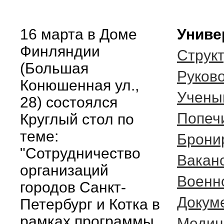
16 марта в Доме
Униве
Финляндии
Струк
(Большая
Руков
Конюшенная ул.,
Учены
28) состоялся
Попеч
Круглый стол по
теме:
Брони
"Сотрудничество
Вакан
организаций
Военн
городов Санкт-
Докум
Петербург и Котка в
рамках программы
Медиц