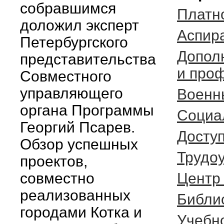
собравшимся
Платн
доложил эксперт
Аспир
Петербургского
Допол
представительства
и про
Совместного
управляющего
Военн
органа Программы
Социа
Георгий Псарев.
Досту
Обзор успешных
Трудо
проектов,
совместно
Центр
реализованных
Библи
городами Котка и
Учебн