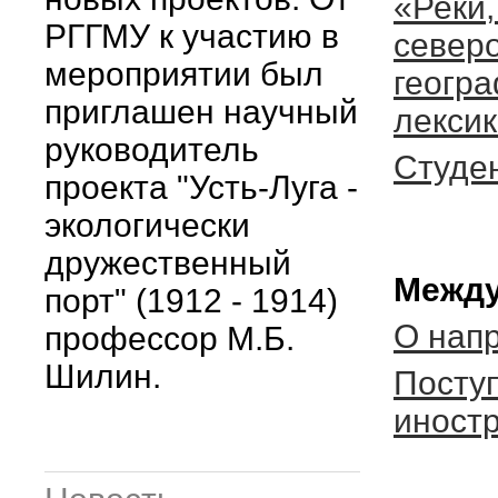
«Реки,
РГГМУ к участию в
северо
мероприятии был
геогр
приглашен научный
лексик
руководитель
Студе
проекта "Усть-Луга -
экологически
дружественный
Между
порт" (1912 - 1914)
О нап
профессор М.Б.
Шилин.
Посту
иност