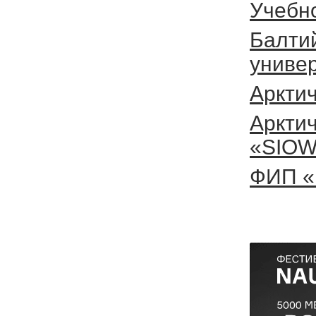
Учебн
Балти
универ
Аркти
Арктич
«SIO
ФИП «