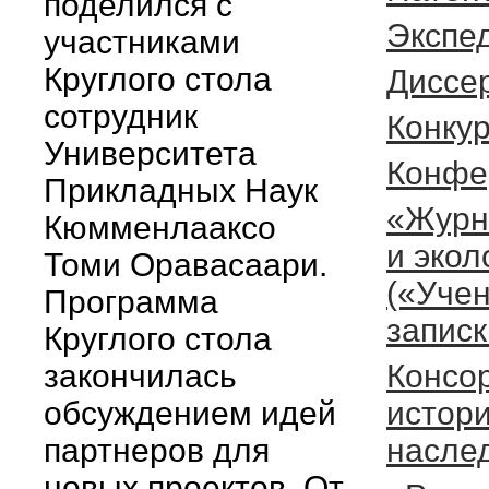
поделился с
Экспе
участниками
Круглого стола
Диссе
сотрудник
Конкур
Университета
Конфе
Прикладных Наук
«Журн
Кюмменлааксо
и экол
Томи Оравасаари.
(«Уче
Программа
запис
Круглого стола
закончилась
Консо
обсуждением идей
истори
партнеров для
насле
новых проектов. От