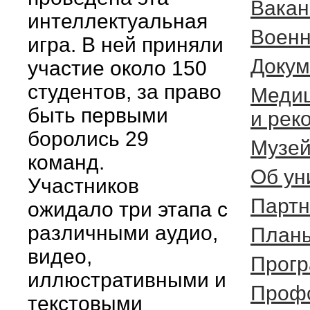
Вакан
интеллектуальная
Военн
игра. В ней приняли
Докум
участие около 150
студентов, за право
Медиц
быть первыми
и рек
боролись 29
Музей
команд.
Об ун
Участников
Парт
ожидало три этапа с
различными аудио,
Планы
видео,
Прогр
иллюстративными и
Профс
текстовыми