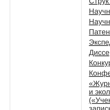
Cтрук
Научн
Научн
Патен
Экспе
Диссе
Конку
Конф
«Журн
и эко
(«Уче
запис