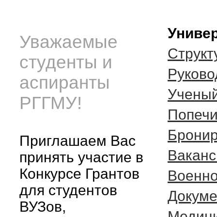
Универ
Уважаемые
Структ
студенты и
Руково
аспиранты
Ученый
РГГМУ!
Попечи
Бронир
Приглашаем Вас
Ваканс
принять участие в
Конкурсе Грантов
Военно
для студентов
Докуме
ВУЗов,
Медици