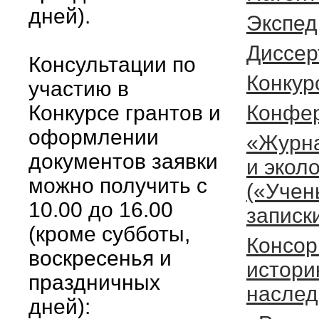
дней).
Экспед
Диссер
Консультации по
Конкур
участию в
Конкурсе грантов и
Конфе
оформлении
«Журна
документов заявки
и экол
можно получить с
(«Учен
10.00 до 16.00
записк
(кроме субботы,
Консор
воскресенья и
истори
праздничных
наслед
дней):