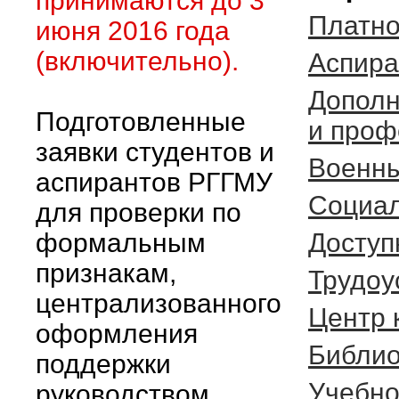
принимаются до 3
Платно
июня 2016 года
(включительно).
Аспира
Дополн
Подготовленные
и проф
заявки студентов и
Военны
аспирантов РГГМУ
Социал
для проверки по
формальным
Доступ
признакам,
Трудоу
централизованного
Центр 
оформления
Библио
поддержки
Учебно
руководством