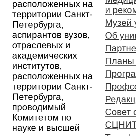
расположенных на
и реко
территории Санкт-
Музей 
Петербурга,
аспирантов вузов,
Об уни
отраслевых и
Партн
академических
Планы 
институтов,
Програ
расположенных на
территории Санкт-
Профс
Петербурга,
Редакц
проводимый
Cовет 
Комитетом по
СЦНИ
науке и высшей