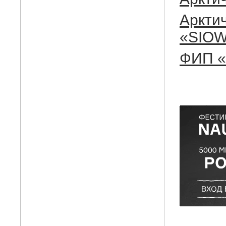
Аркти
«SIO
ФИП «