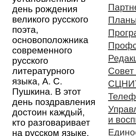
Партн
день рождения
великого русского
Планы
поэта,
Прогр
основоположника
Профс
современного
Редак
русского
литературного
Cовет
языка, А. С.
СЦНИ
Пушкина. В этот
Телеф
день поздравления
Управ
достоин каждый,
и вос
кто разговаривает
Едино
на русском языке,