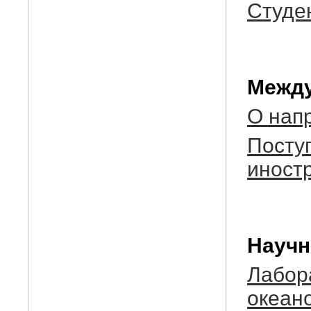
Студе
Между
О нап
Посту
иност
Научн
Лабор
океан