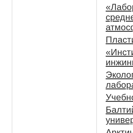
«Лабо
средн
атмос
Пласт
«Инсти
инжин
Эколо
лабор
Учебн
Балти
униве
Аркти