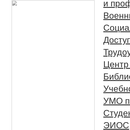
и про
Военн
Социа
Досту
Трудо
Центр
Библи
Учебн
УМО п
Студе
ЭИОС