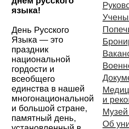
днем русского
Руков
языка!
Учены
Попеч
День Русского
Языка — это
Брони
праздник
Вакан
национальной
Военн
гордости и
Докум
всеобщего
единства в нашей
Медиц
многонациональной
и рек
и большой стране,
Музей
памятный день,
Об ун
установленный в