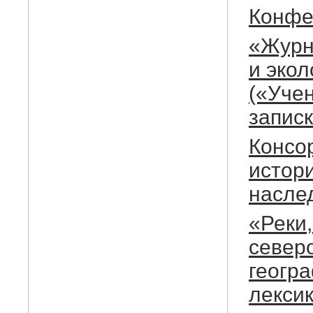
Конфе
«Журн
и экол
(«Уче
запис
Консо
истор
насле
«Реки,
север
геогр
лексик