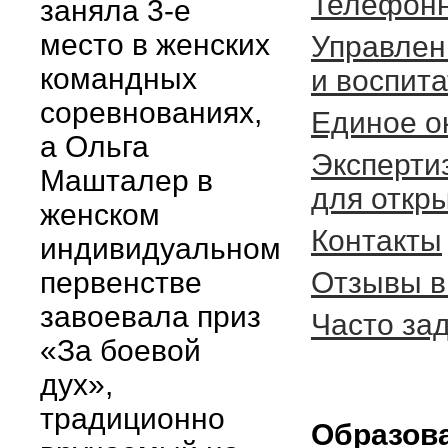
Телефонн
заняла 3-е
место в женских
Управлен
командных
и воспит
соревнованиях,
Единое о
а Ольга
Эксперти
Машталер в
для откр
женском
Контакты
индивидуальном
первенстве
Отзывы в
завоевала приз
Часто за
«За боевой
дух»,
традиционно
Образов