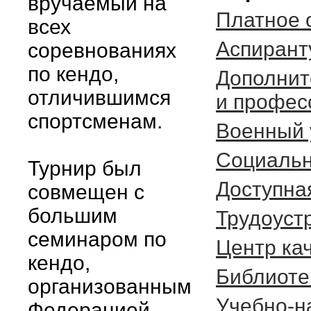
вручаемый на
Платное 
всех
Аспирант
соревнованиях
по кендо,
Дополнит
отличившимся
и профес
спортсменам.
Военный 
Социальн
Турнир был
Доступна
совмещен с
большим
Трудоуст
семинаром по
Центр ка
кендо,
Библиоте
организованным
Учебно-н
Федерацией