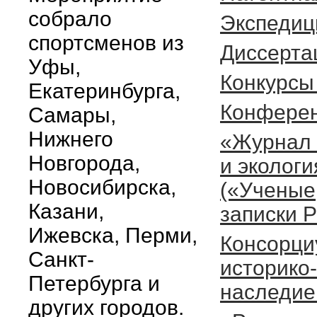
собрало
Экспедиц
спортсменов из
Диссерта
Уфы,
Конкурсы
Екатеринбурга,
Конфере
Самары,
Нижнего
«Журнал 
Новгорода,
и экологи
Новосибирска,
(«Ученые
Казани,
записки 
Ижевска, Перми,
Консорци
Санкт-
историко
Петербурга и
наследие
других городов.