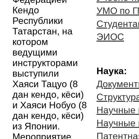
Кендо
УМО по 
Республики
Студента
Татарстан, на
ЭИОС
котором
ведущими
инструкторами
Наука:
выступили
Хаяси Тацуо (8
Докумен
дан кендо, кёси)
Cтруктур
и Хаяси Нобуо (8
Научные 
дан кендо, кёси)
Научные 
из Японии.
Патентна
Мероприятие