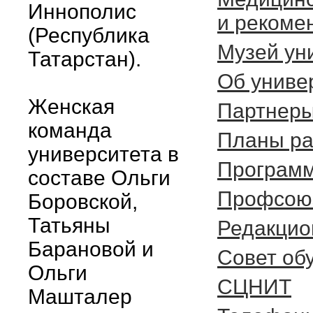
Иннополис
и рекоме
(Республика
Музей ун
Татарстан).
Об униве
Женская
Партнер
команда
Планы ра
университета в
Программ
составе Ольги
Профсоюз
Боровской,
Татьяны
Редакцио
Барановой и
Cовет об
Ольги
СЦНИТ
Машталер