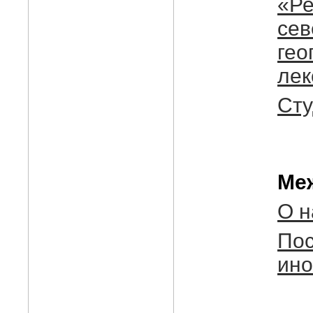
«Ре
сев
гео
лек
Сту
Ме
О н
Пос
ино