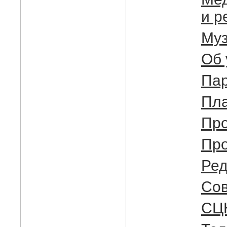
и р
Муз
Об 
Па
Пла
Про
Пр
Ред
Cов
СЦ