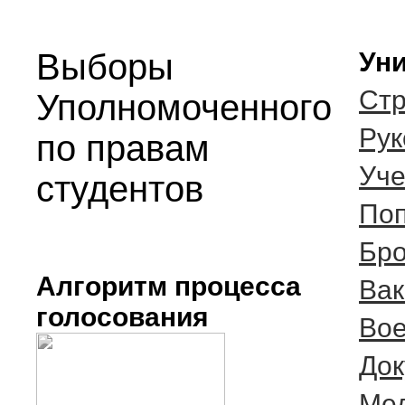
Выборы
Уни
Стр
Уполномоченного
Рук
по правам
Уче
студентов
Поп
Бро
Алгоритм процесса
Вак
голосования
Вое
Док
Мед