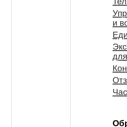
Тел
Упр
и в
Еди
Экс
для
Кон
Отз
Час
Об