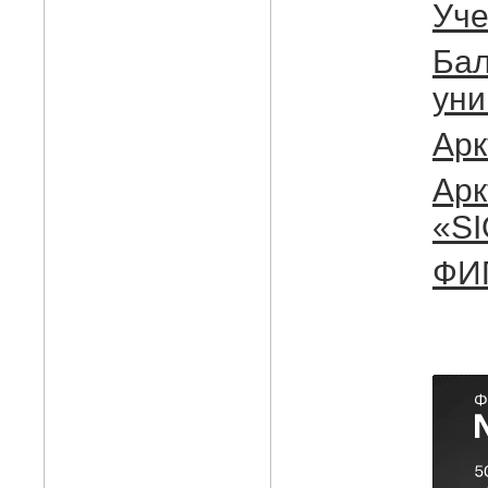
Уче
Бал
уни
Арк
Арк
«S
ФИ