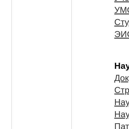
УМ
Ст
ЭИ
Нау
До
Cтр
Нау
Нау
Пат