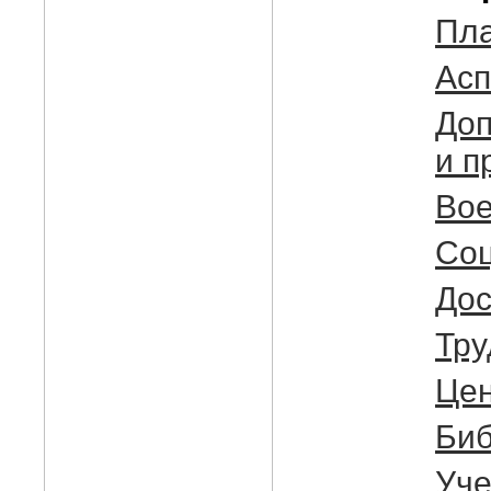
Пла
Асп
Доп
и п
Вое
Соц
Дос
Тру
Цен
Биб
Уче