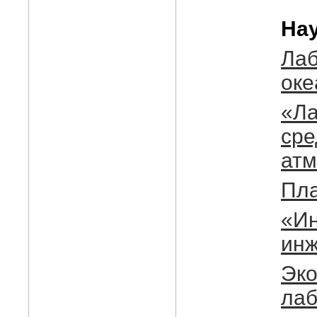
На
Лаб
оке
«Ла
сре
атм
Пла
«Ин
инж
Эко
лаб