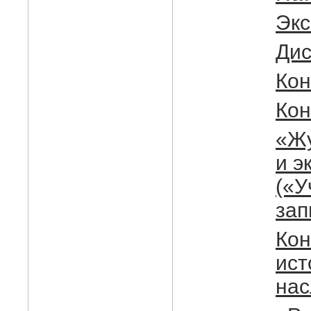
Экс
Дис
Кон
Ко
«Жу
и э
(«У
зап
Кон
ист
нас