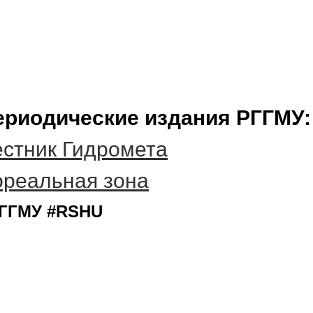
ериодические издания РГГМУ:
стник Гидромета
ореальная зона
ГГМУ #RSHU