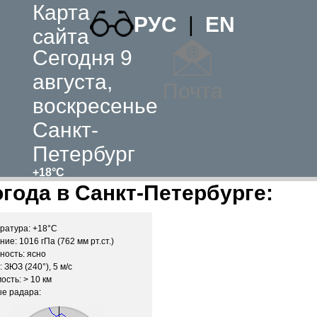
Карта
РУС
|
EN
сайта
Сегодня 9
августа,
Почта
воскресенье
Санкт-
Петербург
+18°C
года в Санкт-Петербурге:
ратура: +18°C
ие: 1016 гПа (762 мм рт.ст.)
ность: ясно
 ЗЮЗ (240°), 5 м/c
ость: > 10 км
е радара: