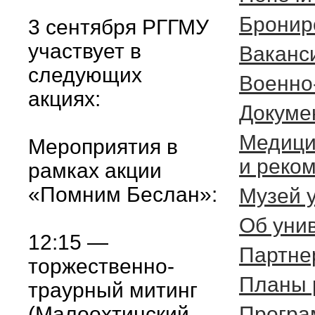
Бронир
3 сентября РГГМУ
участвует в
Ваканс
следующих
Военно
акциях:
Докуме
Медици
Мероприятия в
и реко
рамках акции
«Помним Беслан»:
Музей 
Об уни
12:15 —
Партне
торжественно-
Планы 
траурный митинг
(Малоохтинский
Програ