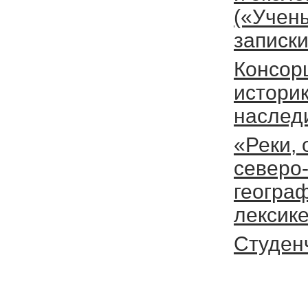
(«Учен
записк
Консор
историк
наслед
«Реки, 
северо
геогра
лексике
Студен