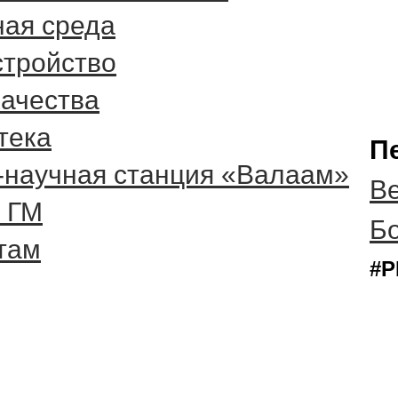
ная среда
стройство
качества
тека
П
-научная станция «Валаам»
Ве
 ГМ
Б
там
#Р