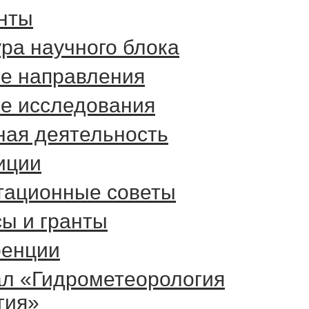
нты
ра научного блока
е направления
е исследования
ная деятельность
иции
тационные советы
сы и гранты
енции
л «Гидрометеорология
гия»