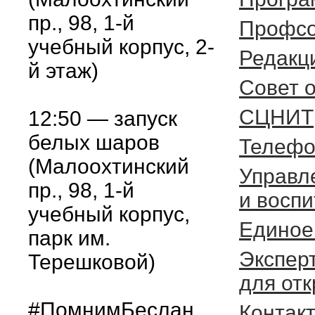
пр., 98, 1-й
Профсо
учебный корпус, 2-
Редакц
й этаж)
Cовет 
СЦНИТ
12:50 — запуск
белых шаров
Телефо
(Малоохтинский
Управл
пр., 98, 1-й
и восп
учебный корпус,
Единое
парк им.
Экспер
Терешковой)
для от
#ПомнимБеслан
Контак