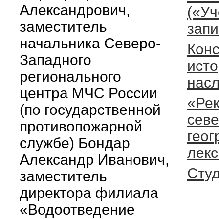
Александрович,
(«У
заместитель
запи
начальника Северо-
Кон
Западного
исто
регионального
насл
центра МЧС России
«Рек
(по государственной
севе
противопожарной
геог
службе) Бондар
лекс
Александр Иванович,
Студ
заместитель
директора филиала
«Водоотведение