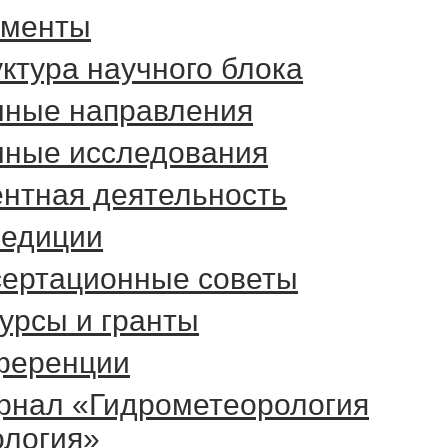
ументы
ктура научного блока
чные направления
чные исследования
нтная деятельность
педиции
сертационные советы
урсы и гранты
ференции
рнал «Гидрометеорология
ология»