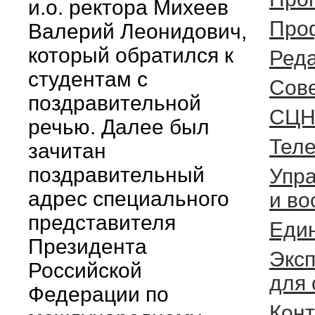
и.о. ректора Михеев
Про
Валерий Леонидович,
который обратился к
Реда
студентам с
Cов
поздравительной
СЦН
речью. Далее был
Тел
зачитан
поздравительный
Упра
адрес специального
и во
представителя
Един
Президента
Эксп
Российской
для 
Федерации по
Кон