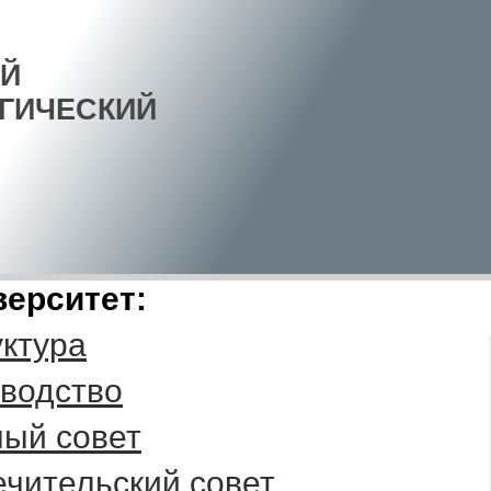
Й
ГИЧЕСКИЙ
верситет:
ктура
водство
ый совет
чительский совет