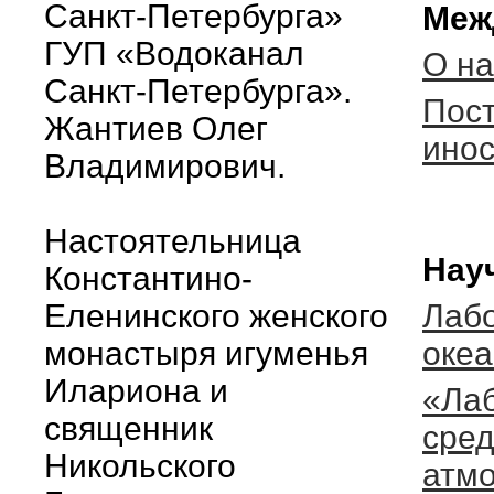
Санкт-Петербурга»
Меж
ГУП «Водоканал
О н
Санкт-Петербурга».
Пос
Жантиев Олег
ино
Владимирович.
Настоятельница
Нау
Константино-
Еленинского женского
Лабо
монастыря игуменья
оке
Илариона и
«Ла
священник
сред
Никольского
атм