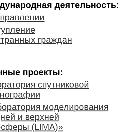
дународная деятельность:
аправлении
тупление
странных граждан
чные проекты:
ратория спутниковой
анографии
боратория моделирования
ней и верхней
осферы (LIMA)»