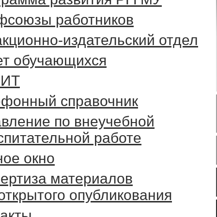
фсоюзы работников
кционно-издательский отдел
ет обучающихся
ИТ
ефонный справочник
вление по внеучебной
спитательной работе
ое окно
ертиза материалов
открытого опубликования
такты