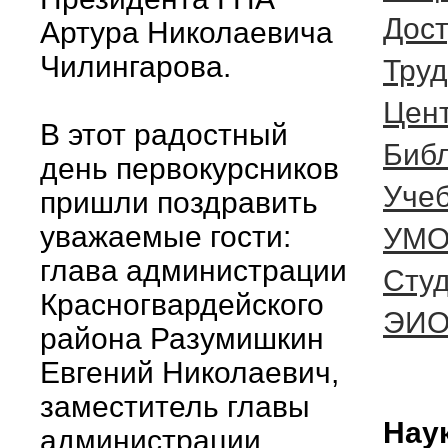
Дост
Артура Николаевича
Чилингарова.
Труд
Цент
В этот радостный
Биб
день первокурсников
Учеб
пришли поздравить
уважаемые гости:
УМО
глава администрации
Сту
Красногвардейского
ЭИ
района Разумишкин
Евгений Николаевич,
заместитель главы
Нау
администрации