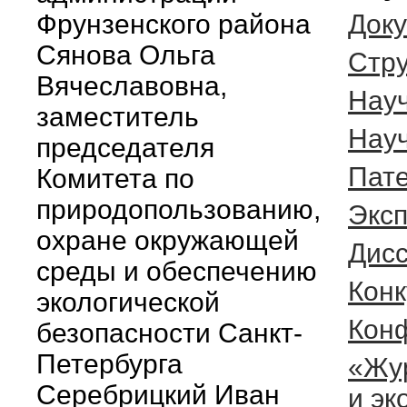
Фрунзенского района
Док
Сянова Ольга
Cтру
Вячеславовна,
Нау
заместитель
Нау
председателя
Пате
Комитета по
природопользованию,
Экс
охране окружающей
Дис
среды и обеспечению
Конк
экологической
Кон
безопасности Санкт-
Петербурга
«Жу
Серебрицкий Иван
и эк