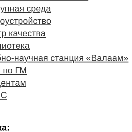
упная среда
оустройство
р качества
лиотека
но-научная станция «Валаам»
 по ГМ
дентам
ОС
ка: