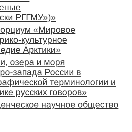
ченые
ски РГГМУ»)»
сорциум «Мировое
рико-культурное
едие Арктики»
и, озера и моря
ро-запада России в
рафической терминологии и
ике русских говоров»
енческое научное общество