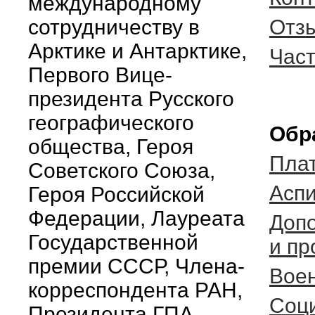
международному
сотрудничеству в
Отз
Арктике и Антарктике,
Час
Первого Вице-
президента Русского
географического
Обр
общества, Героя
Пла
Советского Союза,
Асп
Героя Российской
Федерации, Лауреата
Доп
Государственной
и п
премии СССР, Члена-
Вое
корреспондента РАН,
Соц
Президента ГПА