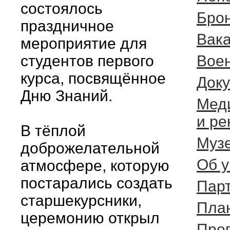
состоялось
Брон
праздничное
Вак
мероприятие для
студентов первого
Вое
курса, посвящённое
Доку
Дню Знаний.
Мед
и р
В тёплой
Музе
доброжелательной
Об у
атмосфере, которую
постарались создать
Пар
старшекурсники,
Пла
церемонию открыл
Про