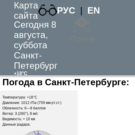
Карта
РУС
|
EN
сайта
Сегодня 8
августа,
Почта
суббота
Санкт-
Петербург
+18°C
Погода в Санкт-Петербурге:
Температура: +18°C
Давление: 1012 гПа (759 мм рт.ст.)
Облачность: 6—9 баллов
Ветер: З (260°), 8 м/c
Видимость: > 10 км
Данные радара: