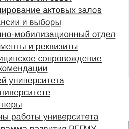
ирование актовых залов
ансии и выборы
нно-мобилизационный отдел
менты и реквизиты
ицинское сопровождение
екомендации
й университета
ниверситете
тнеры
ны работы университета
грамма развития РГГМУ