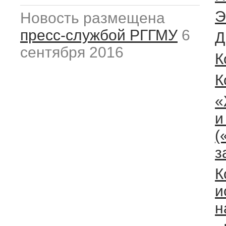
Э
Новость размещена
пресс-службой РГГМУ
6
Д
сентября 2016
К
К
«
и
(
з
К
и
н