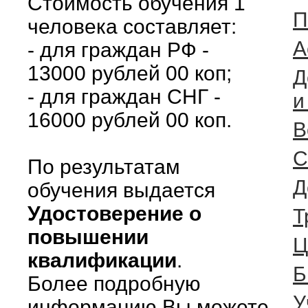
Стоимость обучения 1
П
человека составляет:
А
- для граждан РФ -
13000 рублей 00 коп;
Д
- для граждан СНГ -
и
16000 рублей 00 коп.
В
С
По результатам
Д
обучения выдается
Удостоверение о
Т
повышении
Ц
квалификации
.
Б
Более подробную
У
информацию Вы можете