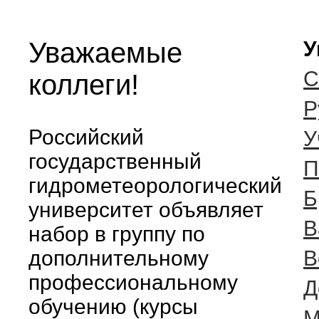
Уважаемые
У
С
коллеги!
Р
Российский
У
государственный
П
гидрометеорологический
Б
университет объявляет
В
набор в группу по
дополнительному
В
профессиональному
Д
обучению (курсы
М