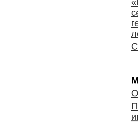
«
с
г
л
С
М
О
П
и