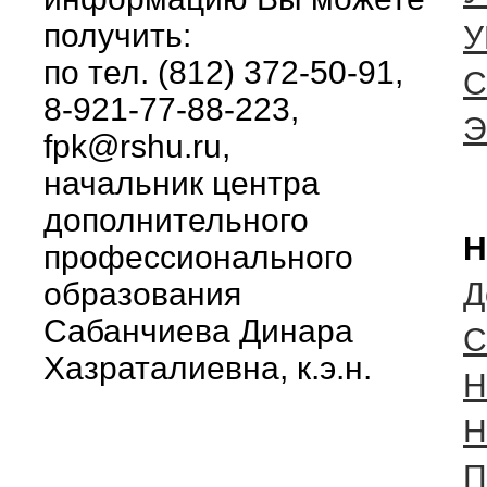
получить:
У
по тел. (812) 372-50-91,
С
8-921-77-88-223,
fpk@rshu.ru,
начальник центра
дополнительного
Н
профессионального
образования
Д
Сабанчиева Динара
C
Хазраталиевна, к.э.н.
Н
Н
П