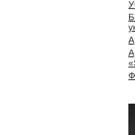
У
Б
у
А
А
«
Ф