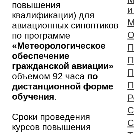
повышения
и
квалификации) для
М
авиационных синоптиков
О
по программе
«Метеорологическое
П
обеспечение
П
гражданской авиации»
П
объемом 92 часа
по
П
дистанционной форме
обучения
.
Р
C
Сроки проведения
С
курсов повышения