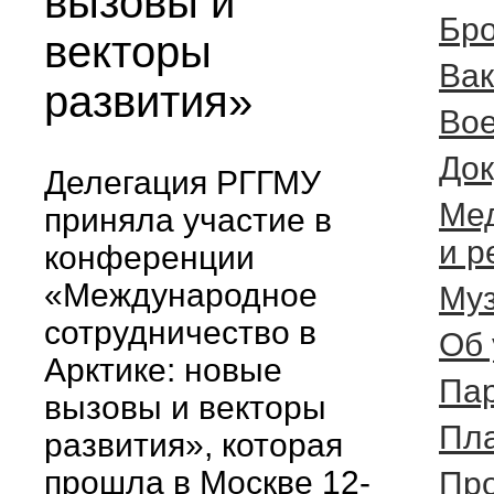
вызовы и
Бро
векторы
Вак
развития»
Вое
Док
Делегация РГГМУ
Ме
приняла участие в
и р
конференции
«Международное
Муз
сотрудничество в
Об 
Арктике: новые
Па
вызовы и векторы
Пла
развития», которая
прошла в Москве 12-
Про