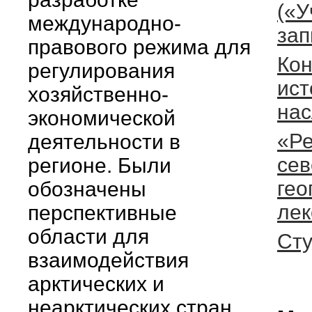
(«
международно-
зап
правового режима для
Ко
регулирования
ист
хозяйственно-
нас
экономической
«Ре
деятельности в
сев
регионе. Были
гео
обозначены
лек
перспективные
области для
Сту
взаимодействия
арктических и
неарктических стран