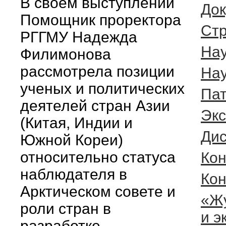
В своём выступлении
До
Помощник проректора
Cтр
РГГМУ Надежда
На
Филимонова
рассмотрела позиции
Нау
ученых и политических
Пат
деятелей стран Азии
Эк
(Китая, Индии и
Дис
Южной Кореи)
относительно статуса
Кон
наблюдателя в
Ко
Арктическом совете и
«Ж
роли стран в
и э
разработке