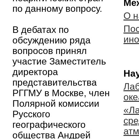
Ме
по данному вопросу.
О н
По
В дебатах по
ино
обсуждению ряда
вопросов принял
участие Заместитель
директора
На
представительства
Лаб
РГГМУ в Москве, член
ок
Полярной комиссии
«Ла
Русского
сре
географического
атм
общества Андрей