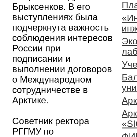
Пл
Брыксенков. В его
выступлениях была
«Ин
подчеркнута важность
ин
соблюдения интересов
Эко
России при
ла
подписании и
Уче
выполнении договоров
Бал
о Международном
уни
сотрудничестве в
Арктике.
Арк
Арк
Советник ректора
«S
РГГМУ по
ФИ