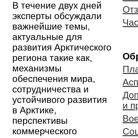
В течение двух дней
Отз
эксперты обсуждали
Час
важнейшие темы,
актуальные для
развития Арктического
Об
региона такие как,
механизмы
Пла
обеспечения мира,
Асп
сотрудничества и
Доп
устойчивого развития
и п
в Арктике,
Вое
перспективы
коммерческого
Соц