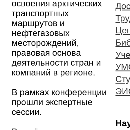
освоения арктических
Дос
транспортных
Тру
маршрутов и
Цен
нефтегазовых
Биб
месторождений,
правовая основа
Уче
деятельности стран и
УМ
компаний в регионе.
Ст
ЭИ
В рамках конференции
прошли экспертные
сессии.
Нау