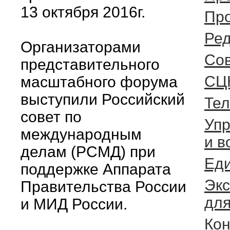
13 октября 2016г.
Пр
Ред
Организаторами
Cо
представительного
СЦ
масштабного форума
выступили Российский
Тел
совет по
Упр
международным
и в
делам (РСМД) при
Еди
поддержке Аппарата
Экс
Правительства России
для
и МИД России.
Кон