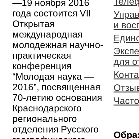
Теле
—19 ноября 2016
года состоится VII
Управ
Открытая
и вос
международная
Едино
молодежная научно-
Экспе
практическая
для о
конференция
Конта
“Молодая наука —
2016”, посвященная
Отзы
70-летию основания
Част
Краснодарского
регионального
отделения Русского
Обра