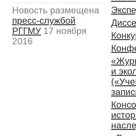
Эксп
Новость размещена
пресс-службой
Дисс
РГГМУ
17 ноября
Конку
2016
Конф
«Жур
и эко
(«Уч
запис
Конс
истор
насле