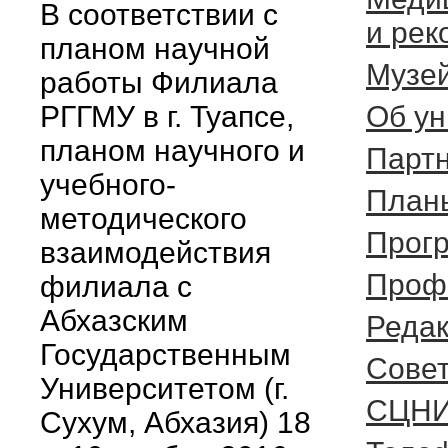
В соответствии с
и ре
планом научной
Музей
работы Филиала
РГГМУ в г. Туапсе,
Об ун
планом научного и
Парт
учебного-
Планы
методического
Прог
взаимодействия
Проф
филиала с
Абхазским
Редак
Государственным
Cове
Университетом (г.
СЦН
Сухум, Абхазия) 18