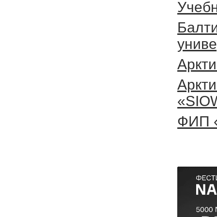
Учебн
Балти
униве
Аркти
Аркти
«SIO
ФИП 