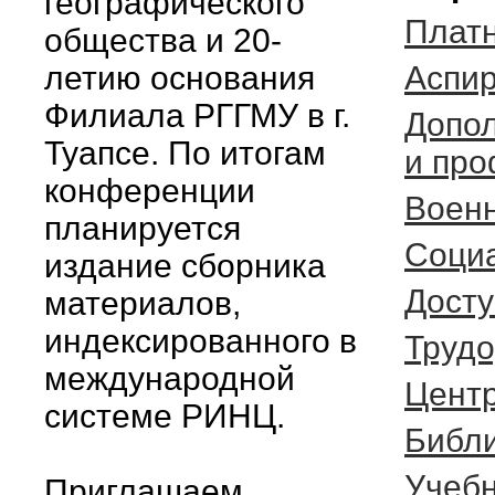
географического
Платн
общества и 20-
летию основания
Аспи
Филиала РГГМУ в г.
Допо
Туапсе. По итогам
и про
конференции
Воен
планируется
Соци
издание сборника
Досту
материалов,
индексированного в
Трудо
международной
Центр
системе РИНЦ.
Библ
Учебн
Приглашаем