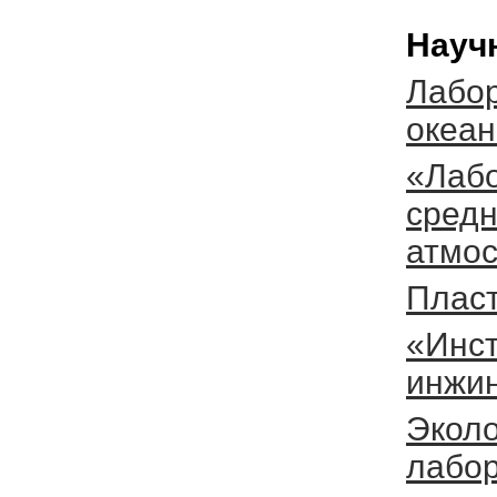
Науч
Лабор
океа
«Лаб
средн
атмо
Плас
«Инст
инжи
Эколо
лабо