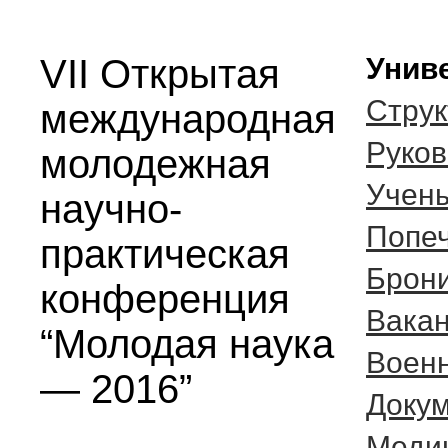
VII Открытая
Унив
Струк
международная
Руков
молодежная
Учены
научно-
Попеч
практическая
Брони
конференция
Вакан
“Молодая наука
Воен
— 2016”
Докум
Меди