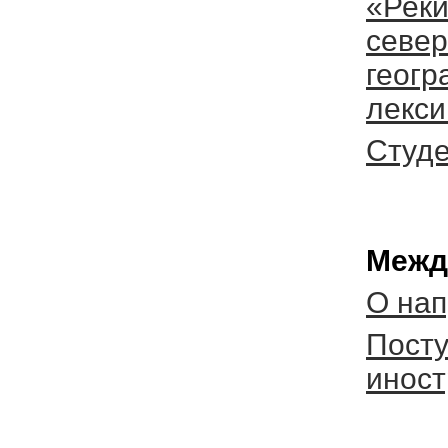
«Реки
север
геогр
лекси
Студе
Межд
О на
Пост
иност