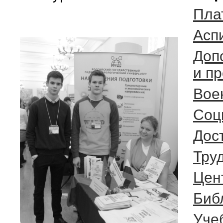
Пла
Асп
Доп
и п
Вое
Соц
Дос
Тру
Цен
Биб
Уче