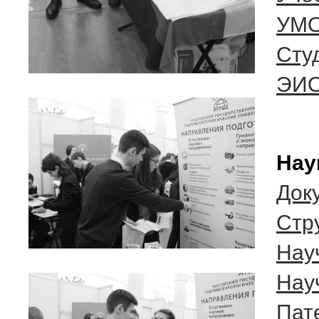
УМО
Сту
ЭИ
Нау
Док
Cтр
Нау
Нау
Пат