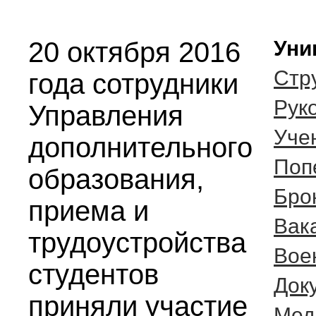
20 октября 2016
Уни
Стр
года сотрудники
Рук
Управления
Уче
дополнительного
Поп
образования,
Бро
приема и
Вак
трудоустройства
Вое
студентов
Док
приняли участие
Мед