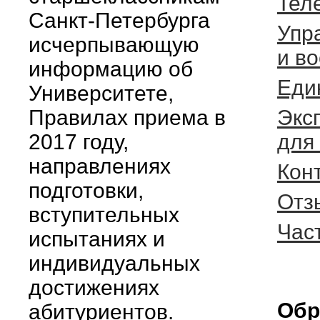
Тел
Санкт-Петербурга
Упр
исчерпывающую
и в
информацию об
Еди
Университете,
Правилах приема в
Экс
2017 году,
для
направлениях
Кон
подготовки,
Отз
вступительных
Час
испытаниях и
индивидуальных
достижениях
Обр
абитуриентов.