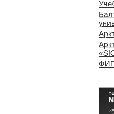
Уче
Бал
уни
Арк
Арк
«SI
ФИП