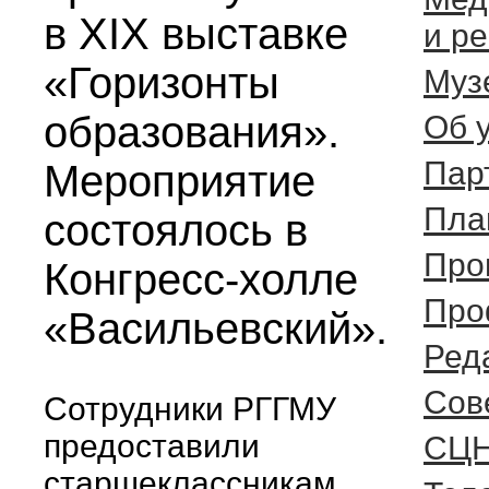
в XIX выставке
и р
«Горизонты
Муз
образования».
Об 
Пар
Мероприятие
Пла
состоялось в
Про
Конгресс-холле
Про
«Васильевский».
Ред
Cов
Сотрудники РГГМУ
предоставили
СЦ
старшеклассникам