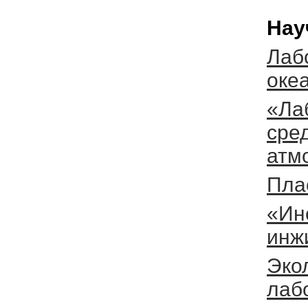
Нау
Лаб
оке
«Ла
сре
атм
Пла
«Ин
инж
Эко
лаб