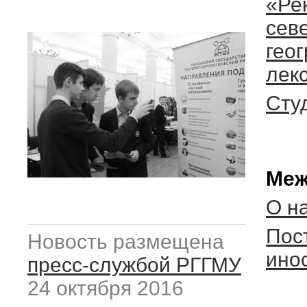
«Рек
сев
гео
лекс
Сту
Меж
О н
Пос
Новость размещена
ино
пресс-службой РГГМУ
24 октября 2016