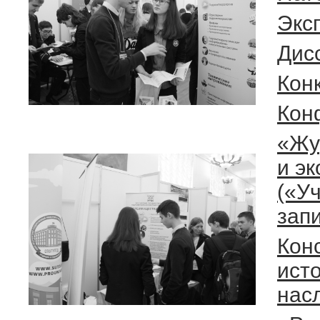
Экс
Дис
Кон
Кон
«Жу
и эк
(«У
зап
Кон
ист
нас