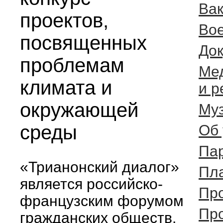
Ва
проектов,
Во
посвященных
Док
проблемам
Ме
климата и
и 
окружающей
Муз
среды
Об 
Па
«Трианонский диалог»
Пла
является российско-
Пр
французским форумом
Пр
гражданских обществ.