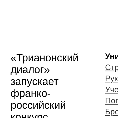
«Трианонский
Ун
Стр
диалог»
Рук
запускает
Уче
франко-
Поп
российский
Бро
конкурс