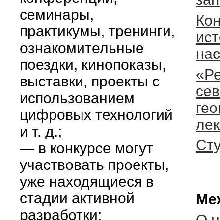
семинары,
Ко
практикумы, тренинги,
ист
ознакомительные
нас
поездки, кинопоказы,
«Ре
выставки, проекты с
сев
использованием
гео
цифровых технологий
лек
и т. д.;
Сту
— в конкурсе могут
участвовать проекты,
уже находящиеся в
стадии активной
Ме
разработки;
О 