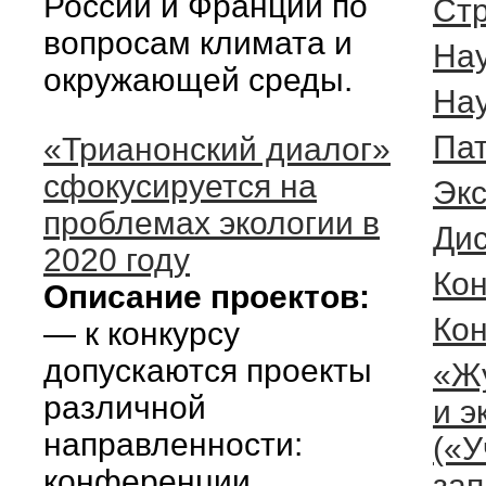
России и Франции по
Cтр
вопросам климата и
На
окружающей среды.
На
Пат
«Трианонский диалог»
сфокусируется на
Эк
проблемах экологии в
Ди
2020 году
Кон
Описание проектов:
Ко
— к конкурсу
допускаются проекты
«Ж
различной
и э
направленности:
(«
конференции,
зап