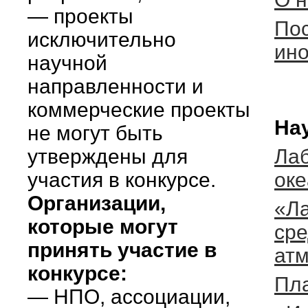
— проекты
По
исключительно
ино
научной
направленности и
коммерческие проекты
На
не могут быть
утверждены для
Лаб
участия в конкурсе.
ок
Организации,
«Л
которые могут
сре
принять участие в
ат
конкурсе:
Пл
— НПО, ассоциации,