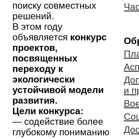
поиску совместных
Ча
решений.
В этом году
объявляется
конкурс
Об
проектов,
Пла
посвященных
Ас
переходу к
экологически
До
устойчивой модели
и п
развития.
Во
Цели конкурса:
Со
— содействие более
Дос
глубокому пониманию