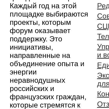
Каждый год на этой
Ред
площадке выбираются
Cо
проекты, которым
СЦ
форум оказывает
Те
поддержку. Это
Упр
инициативы,
и в
направленные на
объединение опыта и
Еди
энергии
Экс
неравнодушных
для
российских и
Ко
французских граждан,
От
которые стремятся к