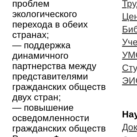
проблем
Тру
экологического
Цен
перехода в обеих
Би
странах;
Уче
— поддержка
УМ
динамичного
партнерства между
Ст
представителями
ЭИ
гражданских обществ
двух стран;
— повышение
Нау
осведомленности
До
гражданских обществ