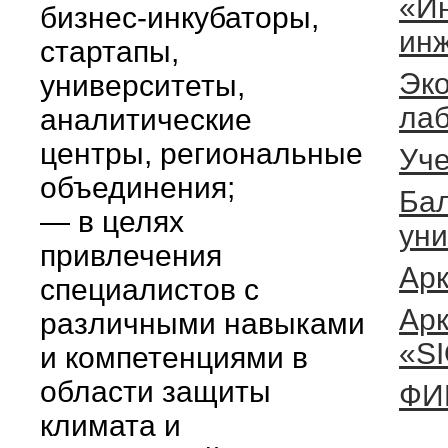
«Ин
бизнес-инкубаторы,
ин
стартапы,
Эко
университеты,
ла
аналитические
центры, региональные
Уче
объединения;
Бал
— в целях
уни
привлечения
Арк
специалистов с
Арк
различными навыками
«S
и компетенциями в
области защиты
ФИ
климата и