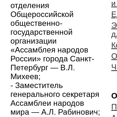
и
отделения
Общероссийской
Е
общественно-
Э
государственной
д
организации
К
«Ассамблея народов
О
России» города Санкт-
Ч
Петербург — В.Л.
Михеев;
- Заместитель
генерального секретаря
О
Ассамблеи народов
П
мира — А.Л. Рабинович;