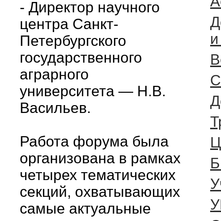
А
- Директор научного
Д
центра Санкт-
и
Петербургского
государственного
В
аграрного
С
университета — Н.В.
Д
Васильев.
Т
Работа форума была
Ц
организована в рамках
Б
четырех тематических
У
секций, охватывающих
У
самые актуальные