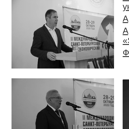
у
А
А
«
Ф