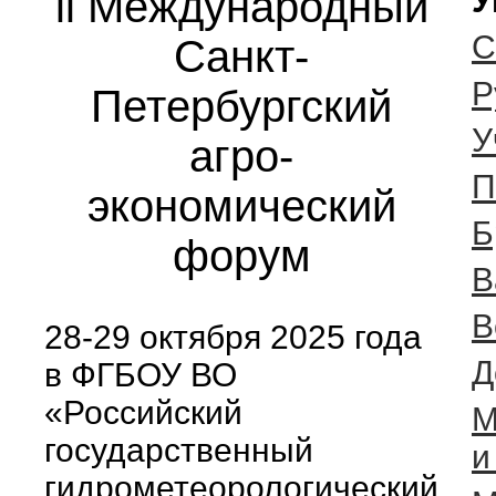
ll Международный
У
С
Санкт-
Р
Петербургский
У
агро-
П
экономический
Б
форум
В
В
28-29 октября 2025 года
Д
в ФГБОУ ВО
«Российский
М
государственный
и
гидрометеорологический