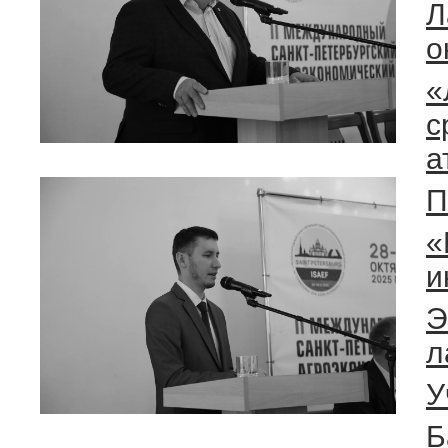
Л
о
«
с
а
П
«
и
Э
л
У
Б