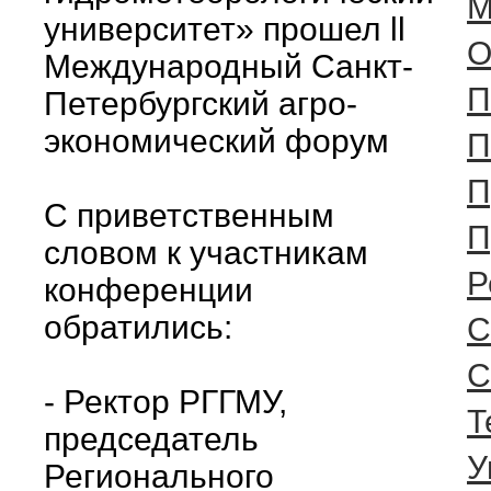
М
университет» прошел ll
О
Международный Санкт-
П
Петербургский агро-
экономический форум
П
П
С приветственным
П
словом к участникам
Р
конференции
обратились:
C
С
- Ректор РГГМУ,
Т
председатель
У
Регионального