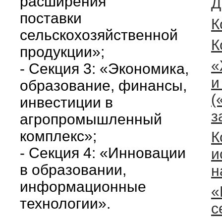
расширения
Д
поставки
К
сельскохозяйственной
К
продукции»;
«
- Секция 3: «Экономика,
и
образование, финансы,
(
инвестиции в
з
агропромышленный
комплекс»;
К
- Секция 4: «Инновации
и
в образовании,
н
информационные
«
технологии».
с