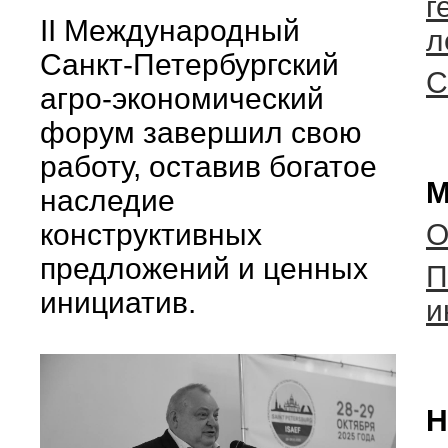
г
II Международный
л
Санкт-Петербургский
С
агро-экономический
форум завершил свою
работу, оставив богатое
М
наследие
конструктивных
О
предложений и ценных
П
инициатив.
и
Н