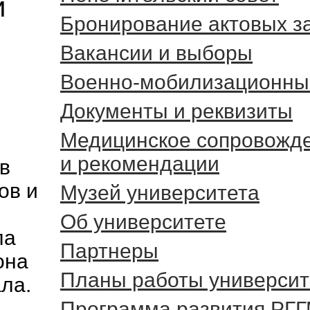
и
Бронирование актовых з
Вакансии и выборы
Военно-мобилизационны
Документы и реквизиты
Медицинское сопровожд
и рекомендации
в
ов и
Музей университета
Об университете
ла
Партнеры
она
Планы работы университ
ала.
Программа развития РГ