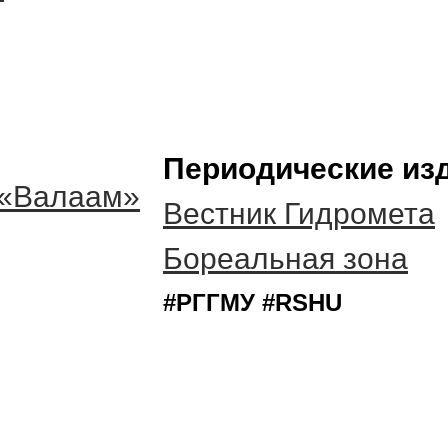
Периодические из
 «Валаам»
Вестник Гидромета
Бореальная зона
#РГГМУ #RSHU