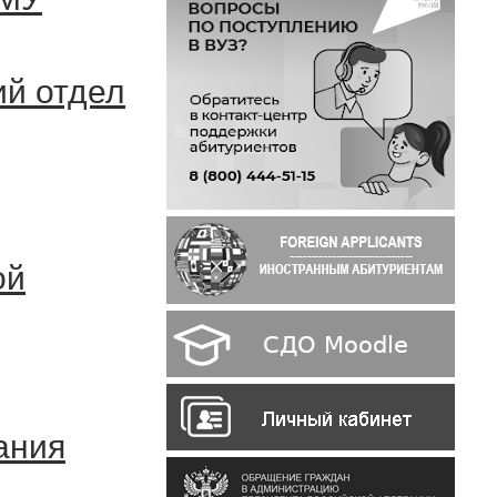
ий отдел
ой
ания