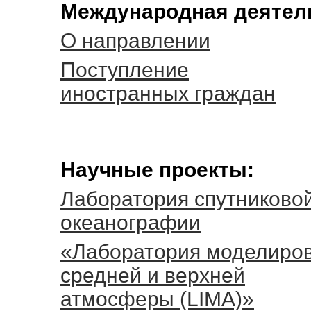
Международная деятел
О направлении
Поступление
иностранных граждан
Научные проекты:
Лаборатория спутниково
океанографии
«Лаборатория моделиро
средней и верхней
атмосферы (LIMA)»