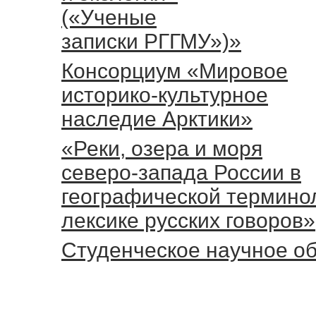
(«Ученые
записки РГГМУ»)»
Консорциум «Мировое
историко-культурное
наследие Арктики»
«Реки, озера и моря
северо-запада России в
географической термино
лексике русских говоров»
Студенческое научное о