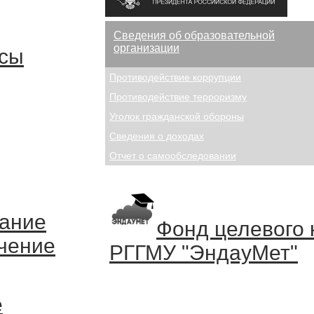
Сведения об образовательной
организации
осы
Противодействие коррупции
Противодействие терроризму
Уголок гражданской обороны
Сведения о доходах
Отчет о самообследовании
вание
Фонд целевого 
чение
РГГМУ "ЭндауМет"
е