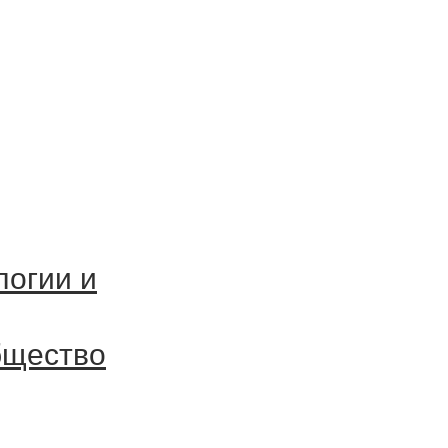
логии и
бщество