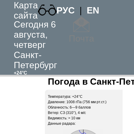
Карта
РУС
|
EN
сайта
Сегодня 6
августа,
Почта
четверг
Санкт-
Петербург
+24°C
Погода в Санкт-Пе
Температура: +24°C
Давление: 1008 гПа (756 мм рт.ст.)
Облачность: 6—9 баллов
Ветер: СЗ (310°), 4 м/c
Видимость: > 10 км
Данные радара: