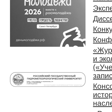
Эксп
Дисс
Конк
Конф
«Жур
и эко
(«Уч
запи
Конс
исто
насл