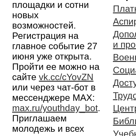
площадки и сотни
Плат
новых
Аспи
возможностей.
Допо
Регистрация на
и пр
главное событие 27
июня уже открыта.
Воен
Пройти ее можно на
Соци
сайте
vk.cc/cYovZN
Дост
или через чат-бот в
Труд
мессенджере MAX:
max.ru/youthday_bot
.
Цент
Приглашаем
Библ
молодежь и всех
Учеб