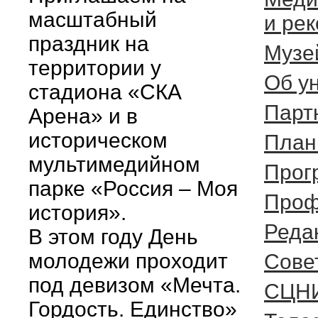
масштабный
и ре
праздник на
Музе
территории у
Об у
стадиона «СКА
Парт
Арена» и в
историческом
План
мультимедийном
Прог
парке «Россия – Моя
Проф
история».
Реда
В этом году День
молодежи проходит
Cове
под девизом «Мечта.
СЦН
Гордость. Единство»