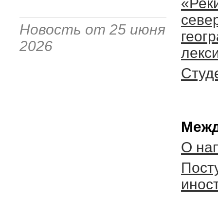
«Реки
севе
Новость от 25 июня
геог
2026
лекси
Студ
Межд
О на
Пост
инос