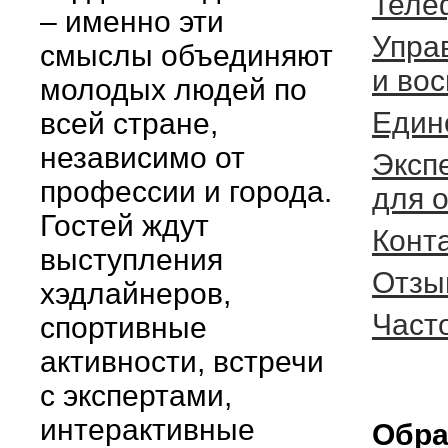
Теле
– именно эти
Упра
смыслы объединяют
и во
молодых людей по
Един
всей стране,
независимо от
Эксп
профессии и города.
для 
Гостей ждут
Конт
выступления
Отзы
хэдлайнеров,
Част
спортивные
активности, встречи
с экспертами,
интерактивные
Обра