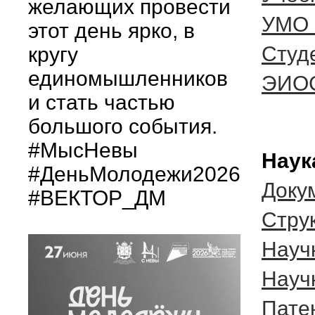
желающих провести
УМО 
этот день ярко, в
Студ
кругу
единомышленников
ЭИО
и стать частью
большого события.
#МысНевы
Наук
#ДеньМолодежи2026
Доку
#ВЕКТОР_ДМ
Cтру
Науч
Науч
Пате