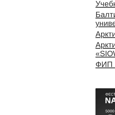
Учеб
Балт
унив
Аркт
Аркт
«SIO
ФИП 