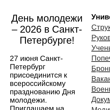
День молодежи
Унив
Стру
– 2026 в Санкт-
Руко
Петербурге!
Учен
Попе
27 июня Санкт-
Петербург
Брон
присоединится к
Вака
всероссийскому
Воен
празднованию Дня
Доку
молодежи.
Приглашаем на
Меди