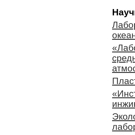
Науч
Лабо
океа
«Лаб
сред
атмо
Плас
«Инст
инжи
Экол
лабо