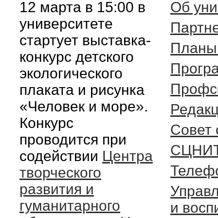
12 марта в 15:00 в
Об уни
университете
Партн
стартует выставка-
Планы 
конкурс детского
Прогр
экологического
Профс
плаката и рисунка
«Человек и море».
Редакц
Конкурс
Cовет
проводится при
СЦНИ
содействии
Центра
Телеф
творческого
развития и
Управл
гуманитарного
и восп