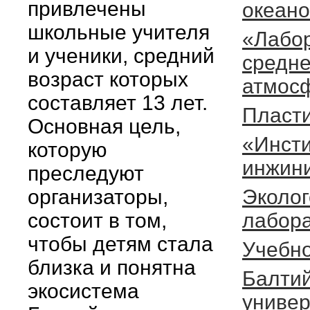
привлечены
океан
школьные учителя
«Лабо
и ученики, средний
средне
возраст которых
атмос
составляет 13 лет.
Пласт
Основная цель,
«Инсти
которую
инжин
преследуют
организаторы,
Эколог
состоит в том,
лабор
чтобы детям стала
Учебно
близка и понятна
Балтий
экосистема
универ