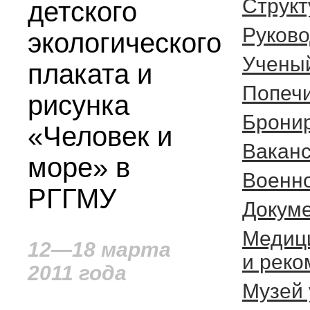
Структ
детского
Руково
экологического
Ученый
плаката и
Попечи
рисунка
Бронир
«Человек и
Вакан
море» в
Военн
РГГМУ
Докуме
Медиц
12—18 марта
и рек
2011 года
Музей 