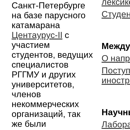
лексик
Санкт-Петербурге
Студен
на базе парусного
катамарана
Центаурус-II
с
участием
Между
студентов, ведущих
О нап
специалистов
Посту
РГГМУ и других
иностр
университетов,
членов
некоммерческих
Научн
организаций, так
же были
Лабора