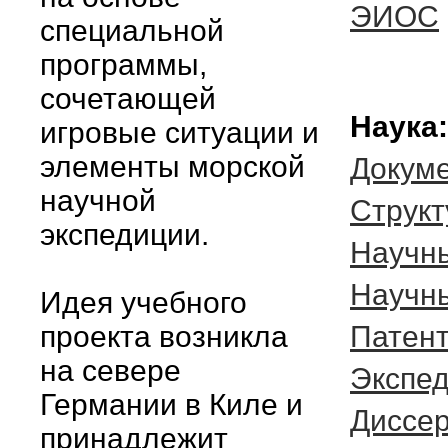
ЭИОС
специальной
программы,
сочетающей
Наука:
игровые ситуации и
элементы морской
Докум
научной
Cтрукт
экспедиции.
Научн
Научн
Идея учебного
проекта возникла
Патент
на севере
Экспе
Германии в Киле и
Диссе
принадлежит