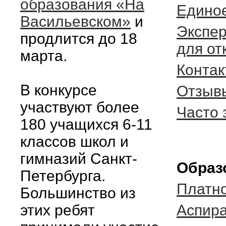
образования «На
Единое
Васильевском»
и
Экспер
продлится до 18
для от
марта.
Конта
В конкурсе
Отзыв
участвуют более
Часто
180 учащихся 6-11
классов школ и
гимназий Санкт-
Образ
Петербурга.
Платно
Большинство из
этих ребят
Аспир