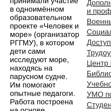
принимали участие
Допол
в одноимённом
и проф
образовательном
Военн
проекте «Человек и
Социа
море» (организатор
Доступ
РГГМУ), в котором
дети сами
Трудоу
исследуют море,
Центр 
находясь на
Библи
парусном судне.
Учебно
Им помогают
опытные педагоги.
УМО п
Работа построена
Студе
на основе