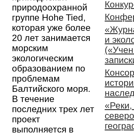
Конкур
природоохранной
Конфе
группе Hohe Tied,
которая уже более
«Журн
20 лет занимается
и экол
морским
(«Уче
экологическим
записк
образованием по
Консо
проблемам
истори
Балтийского моря.
наслед
В течение
«Реки,
последних трех лет
северо
проект
геогра
выполняется в