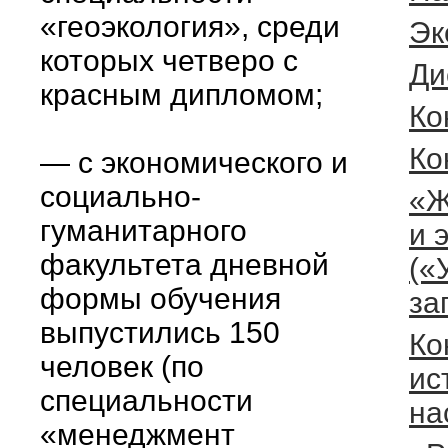
«геоэкология», среди
Эк
которых четверо с
Ди
красным дипломом;
Ко
Ко
— с экономического и
социально-
«Ж
гуманитарного
и 
факультета дневной
(«
формы обучения
за
выпустились 150
Ко
человек (по
ис
специальности
на
«менеджмент