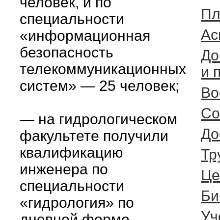
человек, и по
Пл
специальности
Ас
«информационная
безопасность
До
телекоммуникационных
и 
систем» — 25 человек;
Во
Со
— на гидрологическом
До
факультете получили
квалификацию
Тр
инженера по
Це
специальности
Би
«гидрология» по
Уч
дневной форме