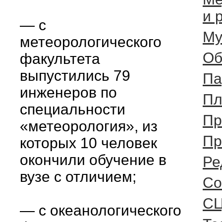
и 
— с
Му
метеорологического
Об
факультета
выпустились 79
Па
инженеров по
Пл
специальности
Пр
«метеорология», из
Пр
которых 10 человек
окончили обучение в
Ре
вузе с отличием;
Cо
С
— с океанологического