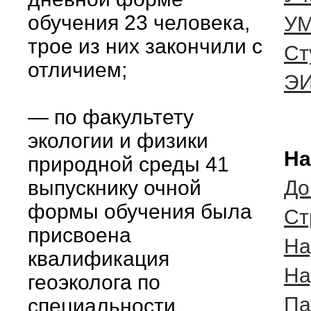
обучения 23 человека,
УМ
трое из них закончили с
Ст
отличием;
Э
— по факультету
экологии и физики
На
природной среды 41
выпускнику очной
До
формы обучения была
Cт
присвоена
На
квалификация
На
геоэколога по
Па
специальности