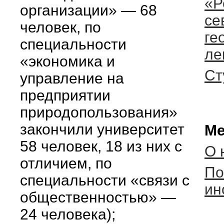
«Р
организации» — 68
се
человек, по
ге
специальности
ле
«экономика и
Ст
управление на
предприятии
природопользования»
закончили университет
Ме
58 человек, 18 из них с
О 
отличием, по
По
специальности «связи с
ин
общественностью» —
24 человека);