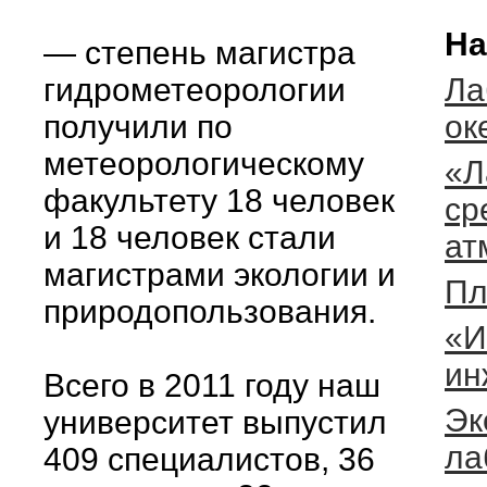
На
— степень магистра
гидрометеорологии
Ла
получили по
ок
метеорологическому
«Л
факультету 18 человек
ср
и 18 человек стали
ат
магистрами экологии и
Пл
природопользования.
«И
ин
Всего в 2011 году наш
Эк
университет выпустил
ла
409 специалистов, 36