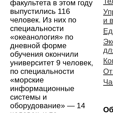
Те
факультета в этом году
выпустились 116
Уп
человек. Из них по
и 
специальности
Ед
«океанология» по
Эк
дневной форме
дл
обучения окончили
Ко
университет 9 человек,
по специальности
От
«морские
Ча
информационные
системы и
оборудование» — 14
Об