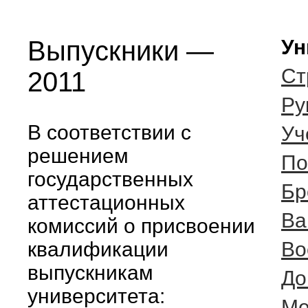
Выпускники —
Ун
Ст
2011
Ру
В соответствии с
Уч
решением
По
государственных
Бр
аттестационных
Ва
комиссий о присвоении
квалификации
Во
выпускникам
До
университета:
Ме