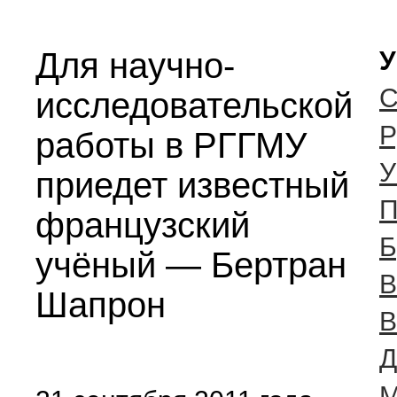
Для научно-
У
С
исследовательской
Р
работы в РГГМУ
У
приедет известный
П
французский
Б
учёный — Бертран
В
Шапрон
В
Д
М