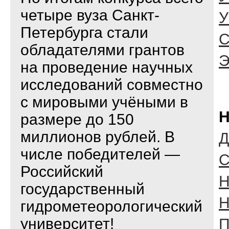
четыре вуза Санкт-
У
Петербурга стали
С
обладателями грантов
на проведение научных
исследований совместно
с мировыми учёными в
Н
размере до 150
миллионов рублей. В
Д
числе победителей —
C
Российский
Н
государственный
Н
гидрометеорологический
университет!
П