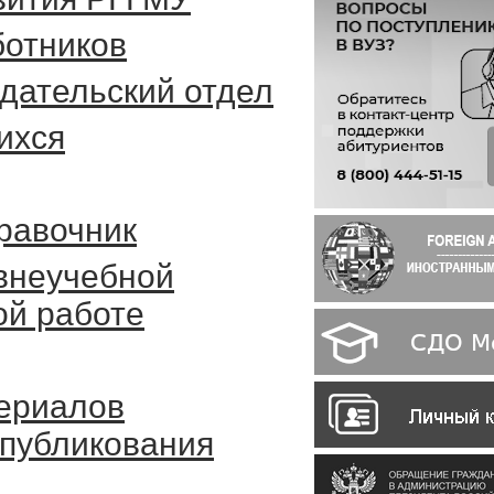
отников
дательский отдел
ихся
равочник
внеучебной
ой работе
ериалов
опубликования