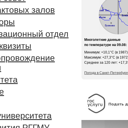
ктовых залов
боры
зационный отдел
Многолетние данные
квизиты
по температуре на 09.08:
Минимум: +10,1°C (в 1987)
опровождение
Максимум: +27,3°C (в 1972
Среднее за 120 лет: +17,3
и
Погода в Санкт-Петербург
тета
е
университета
вития РГГМУ