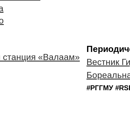
а
о
Периодич
я станция «Валаам»
Вестник Г
Бореальна
#РГГМУ #RS