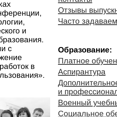
ках
Отзывы выпуск
нференции,
Часто задавае
логии,
ского и
образования.
и с
Образование:
ижение
Платное обуче
работок в
Аспирантура
льзования».
Дополнительно
и профессиона
Военный учебн
Социальное об