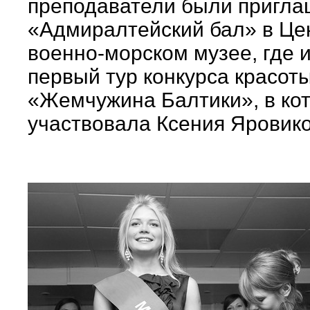
преподаватели были пригла
«Адмиралтейский бал» в Ц
военно-морском музее, где 
первый тур конкурса красот
«Жемчужина Балтики», в ко
участвовала Ксения Яровико