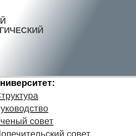
Й
ГИЧЕСКИЙ
ниверситет:
труктура
уководство
ченый совет
опечительский совет