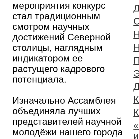
мероприятия конкурс
Д
стал традиционным
C
смотром научных
Н
достижений Северной
Н
столицы, наглядным
индикатором ее
П
растущего кадрового
Э
потенциала.
Д
К
Изначально Ассамблея
объединяла лучших
К
представителей научной
«
молодёжи нашего города
и