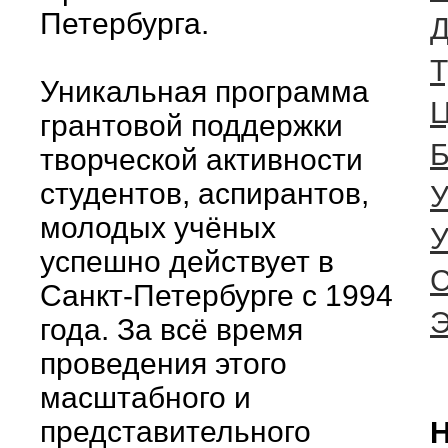
Петербурга.
Д
Т
Уникальная программа
Ц
грантовой поддержки
Б
творческой активности
студентов, аспирантов,
У
молодых учёных
У
успешно действует в
С
Санкт-Петербурге с 1994
года. За всё время
проведения этого
масштабного и
представительного
Н