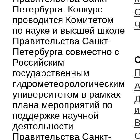
Петербурга. Конкурс
О
проводится Комитетом
Ч
по науке и высшей школе
Правительства Санкт-
Петербурга совместно с
О
Российским
П
государственным
гидрометеорологическим
А
университетом в рамках
Д
плана мероприятий по
и
поддержке научной
В
деятельности
С
Правительства Санкт-