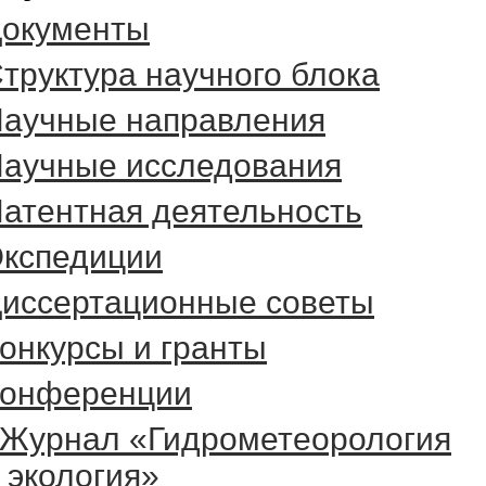
окументы
труктура научного блока
аучные направления
аучные исследования
атентная деятельность
кспедиции
иссертационные советы
онкурсы и гранты
онференции
Журнал «Гидрометеорология
 экология»