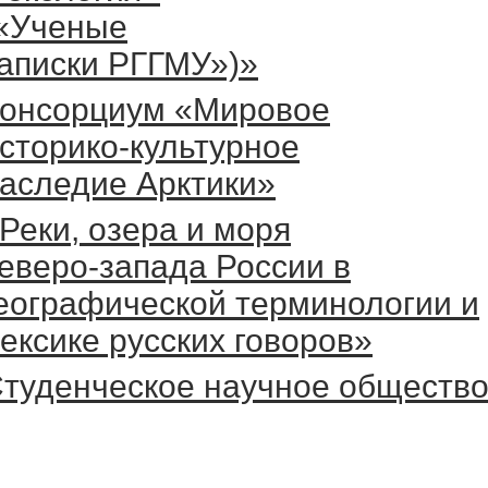
«Ученые
аписки РГГМУ»)»
онсорциум «Мировое
сторико-культурное
аследие Арктики»
Реки, озера и моря
еверо-запада России в
еографической терминологии и
ексике русских говоров»
туденческое научное обществ