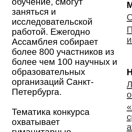
обучение, смогут
М
заняться и
О
исследовательской
П
работой. Ежегодно
и
Ассамблея собирает
более 800 участников из
более чем 100 научных и
образовательных
Н
организаций Санкт-
Л
Петербурга.
о
«
Тематика конкурса
с
охватывает
а
гуманитарные,