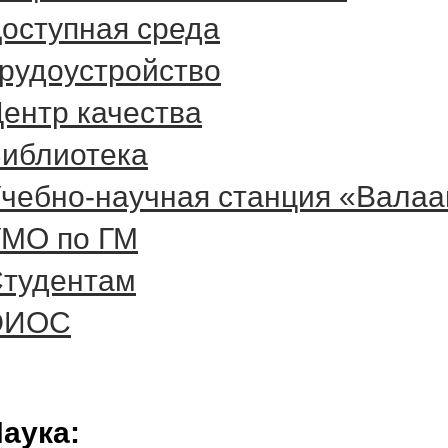
оступная среда
рудоустройство
ентр качества
иблиотека
чебно-научная станция «Вала
МО по ГМ
тудентам
ЭИОС
аука: