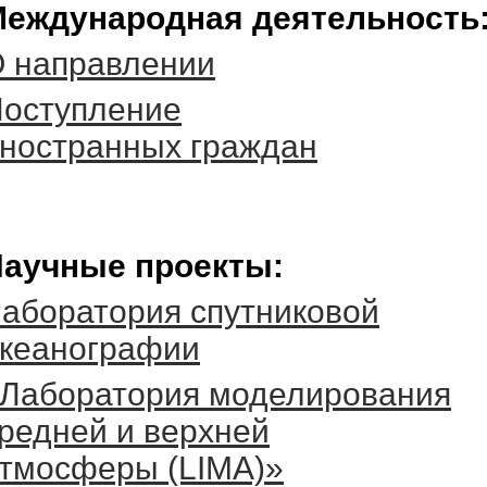
еждународная деятельность
 направлении
оступление
ностранных граждан
аучные проекты:
аборатория спутниковой
кеанографии
Лаборатория моделирования
редней и верхней
тмосферы (LIMA)»