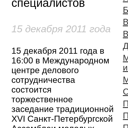
специалистов
Б
В
15 декабря 2011 года
В
Д
15 декабря 2011 года в
М
16:00 в Международном
и
центре делового
М
сотрудничества
состоится
О
торжественное
П
заседание традиционной
П
XVI Санкт-Петербургской
П