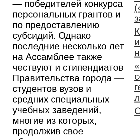
— победителей конкурса
(
персональных грантов и
з
по предоставлению
К
субсидий. Однако
и
последние несколько лет
н
на Ассамблее также
«
чествуют и стипендиатов
с
Правительства города —
г
студентов вузов и
л
средних специальных
учебных заведений,
С
многие из которых,
продолжив свое