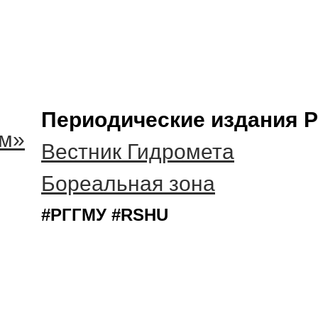
Периодические издания 
ам»
Вестник Гидромета
Бореальная зона
#РГГМУ #RSHU