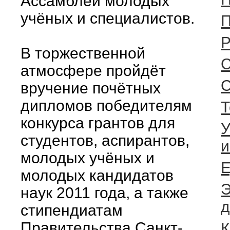
Ассамблеи молодых
учёных и специалистов.
П
Р
В торжественной
C
атмосфере пройдёт
вручение почётных
дипломов победителям
Т
конкурса грантов для
У
студентов, аспирантов,
и
молодых учёных и
Е
молодых кандидатов
Э
наук 2011 года, а также
д
стипендиатам
Правительства Санкт-
К