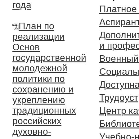
года
Платное
Аспиран
План по
Дополни
реализации
и профе
Основ
государственной
Военный
молодежной
Социаль
политики по
Доступна
сохранению и
Трудоуст
укреплению
традиционных
Центр ка
российских
Библиот
духовно-
Учебно-