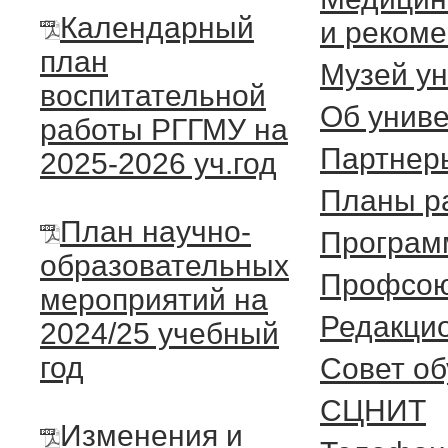
Календарный
и реком
план
Музей ун
воспитательной
Об униве
работы РГГМУ на
Партнер
2025-2026 уч.год
Планы р
План научно-
Програм
образовательных
Профсою
мероприятий на
Редакцио
2024/25 учебный
год
Cовет о
СЦНИТ
Изменения и