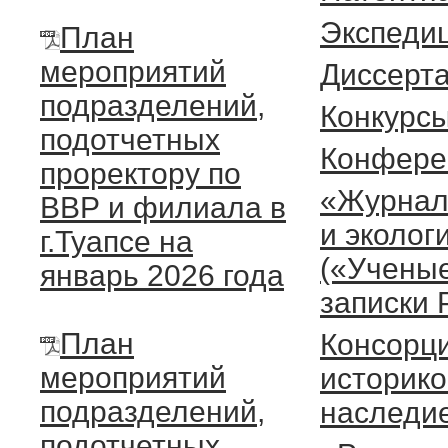
Экспеди
План
мероприятий
Диссерт
подразделений,
Конкурсы
подотчетных
Конфере
проректору по
«Журнал
ВВР и филиала в
и эколог
г.Туапсе на
(«Учены
январь 2026 года
записки 
План
Консорц
мероприятий
историко
подразделений,
наследие
подотчетных