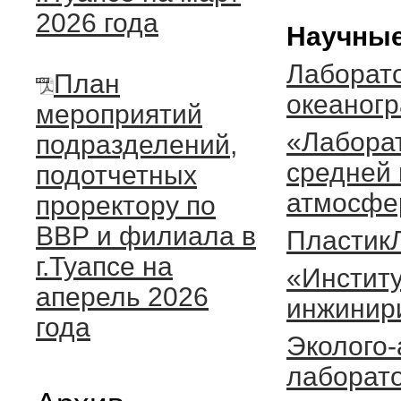
2026 года
Научные
Лаборато
План
океаног
мероприятий
«Лабора
подразделений,
средней 
подотчетных
атмосфе
проректору по
ВВР и филиала в
Пластик
г.Туапсе на
«Институ
аперель 2026
инжинир
года
Эколого-
лаборат