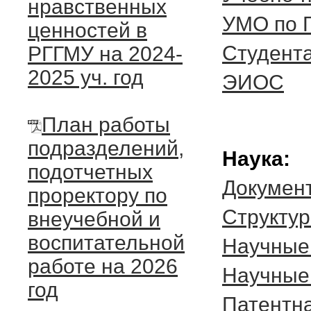
нравственных
УМО по 
ценностей в
Студент
РГГМУ на 2024-
2025 уч. год
ЭИОС
План работы
подразделений,
Наука:
подотчетных
Докумен
проректору по
Cтруктур
внеучебной и
воспитательной
Научные
работе на 2026
Научные
год
Патентна