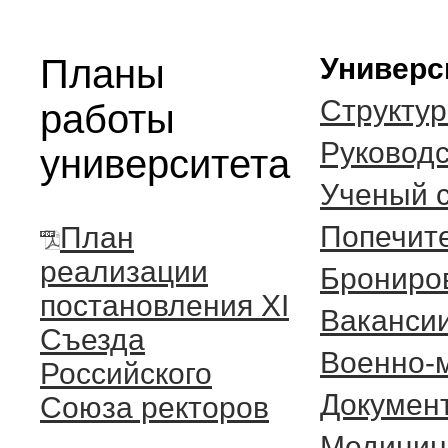
Планы
Универс
Структур
работы
Руковод
университета
Ученый 
Попечите
План
реализации
Брониро
постановления XI
Ваканси
Съезда
Военно-
Российского
Документ
Союза ректоров
Медицин