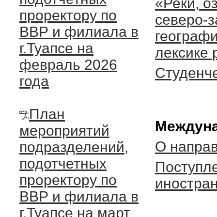
«Реки, о
проректору по
северо-з
ВВР и филиала в
географи
г.Туапсе на
лексике 
февраль 2026
Студенч
года
План
Междуна
мероприятий
О напра
подразделений,
подотчетных
Поступл
проректору по
иностра
ВВР и филиала в
г.Туапсе на март