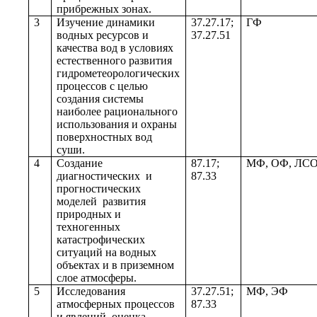
прибрежных зонах.
3
Изучение динамики
37.27.17;
ГФ
водных ресурсов и
37.27.51
качества вод в условиях
естественного развития
гидрометеорологических
процессов с целью
создания системы
наиболее рационального
использования и охраны
поверхностных вод
суши.
4
Создание
87.17;
МФ, ОФ, ЛС
диагностических и
87.33
прогностических
моделей развития
природных и
техногенных
катастрофических
ситуаций на водных
объектах и в приземном
слое атмосферы.
5
Исследования
37.27.51;
МФ, ЭФ
атмосферных процессов
87.33
и явлений, оценка