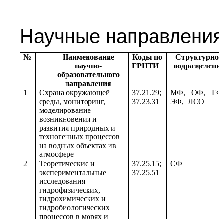
Научные направлени
№
Наименование
Коды по
Структурно
научно-
ГРНТИ
подразделен
образовательного
направления
1
Охрана окружающей
37.21.29;
МФ, ОФ, Г
среды, мониторинг,
37.23.31
ЭФ, ЛСО
моделирование
возникновения и
развития природных и
техногенных процессов
на водных объектах ив
атмосфере
2
Теоретические и
37.25.15;
ОФ
экспериментальные
37.25.51
исследования
гидрофизических,
гидрохимических и
гидробиологических
процессов в морях и