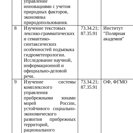
управление
инновациями с учетом
природных факторов,
экономика
природопользования.
8
Изучение текстовых
73.34.21;
Институт
лексико-грамматических
87.35.91
"Полярная
и семантико-
академия"
синтаксических
особенностей подъязыка
гидрометеорологии.
Исследование научной,
информационной и
официально-деловой
речи.
9
Изучение системы
73.34.21;
ОФ, ФГМО
комплексного
87.35.91
управления
прибрежными зонами
морей России,
устойчивого социально-
экономического
развития прибрежных
территорий,
рационального