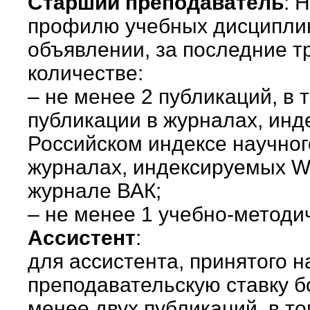
Старший преподаватель
: 
профилю учебных дисциплин
объявлении, за последние три
количестве:
– не менее 2 публикаций, в 
публикации в журналах, инд
Российском индексе научног
журналах, индексируемых W
журнале ВАК;
– не менее 1 учебно-методи
Ассистент
:
для ассистента, принятого н
преподавательскую ставку бо
менее двух публикаций, в т