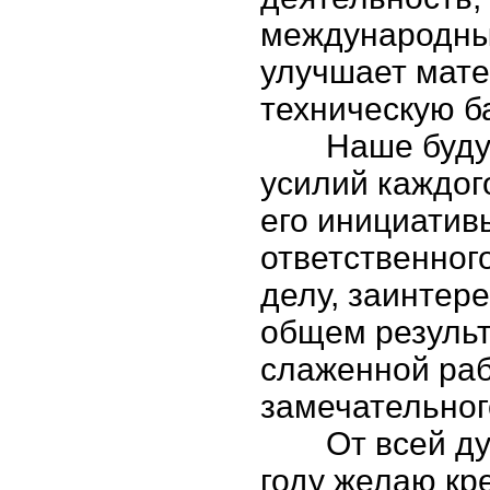
международны
улучшает мате
техническую ба
Наше буду
усилий каждого
его инициатив
ответственног
делу, заинтер
общем результ
слаженной ра
замечательног
От всей д
году желаю кр