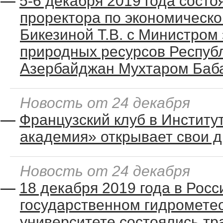
—
5-6 декабря 2019 года состо
проректора по экономическо
Бикезиной Т.В. с Министром 
природных ресурсов Респуб
Азербайджан Мухтаром Баб
Новость от 24 декабря
—
Французский клуб в Институ
академия» открывает свои д
Новость от 24 декабря
—
18 декабря 2019 года в Рос
государственном гидромете
университете состоялись т