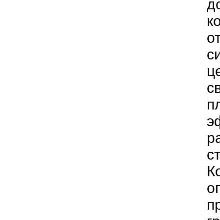
д
к
о
с
ц
с
п
э
р
с
К
о
п