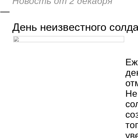
Новость от 2 декабря
—
День неизвестного солд
Еж
де
от
Не
со
со
то
ув