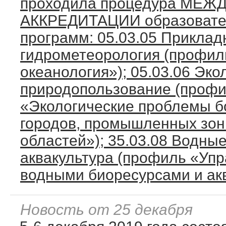
проходила процедура МЕ
АККРЕДИТАЦИИ образовате
программ: 05.03.05 Приклад
гидрометеорология (профил
океанология»); 05.03.06 Эко
природопользование (проф
«Экологические проблемы 
городов, промышленных зон
областей»); 35.03.08 Водны
аквакультура (профиль «Уп
водными биоресурсами и акв
Новость от 25 декабря