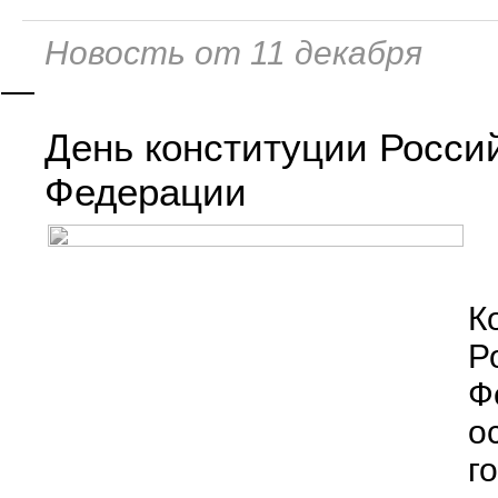
Новость от 11 декабря
—
День конституции Росси
Федерации
К
Р
Ф
о
г