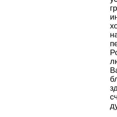
г
и
х
н
п
Р
л
В
б
з
с
д