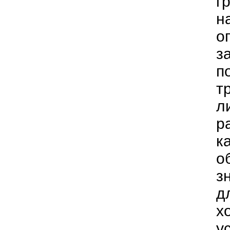
г
н
о
з
п
т
л
р
к
о
з
д
х
у