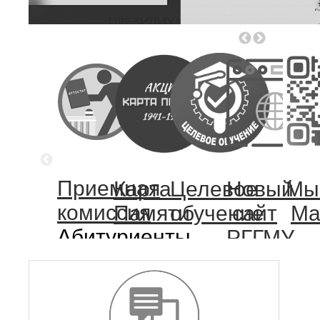
Приемная
Карта
Целевое
Новый
Мы
комиссия
Памяти
обучение
сайт
Ma
Абитуриенты,
РГГМУ
вам
(тестова
сюда!
версия)