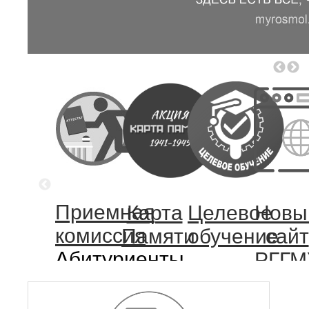
Приемная
Карта
Целевое
Новы
комиссия
Памяти
обучение
сайт
Абитуриенты,
РГГМ
вам
(тест
сюда!
верси