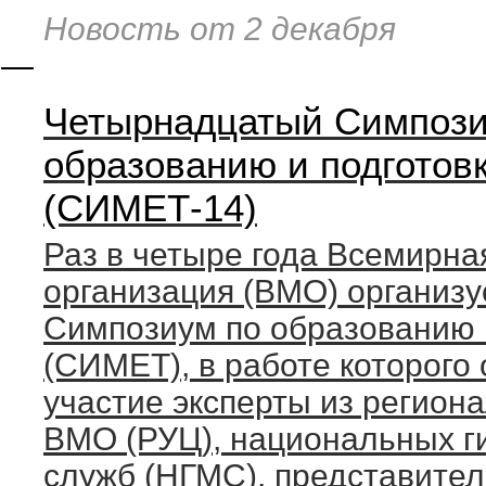
Новость от 2 декабря
—
Четырнадцатый Симпоз
образованию и подготов
(СИМЕТ-14)
Раз в четыре года Всемирна
организация (ВМО) организ
Симпозиум по образованию 
(СИМЕТ), в работе которого
участие эксперты из регион
ВМО (РУЦ), национальных г
служб (НГМС), представител