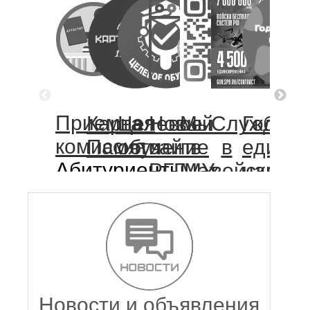
Приемная
Карта
Целевое
Новый
Мы
Служба
Год
Ком
комиссия
Памяти
обучение
сайт
в
в
единст
мат
Абитуриенты,
РГГМУ
Max
войсках
народ
и
вам
(тестовая
беспилот
Росси
реб
сюда!
версия)
систем
РФ
Новости и объявления