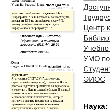
Роман Колесников
(Учащийся 9 класса) E-mail:
Доступ
12 мая 2010 21:29:29
возможно ли обучение гражданини РФ в
Трудоу
"Еврогруппе"? Если возможно, то необходимо
ли сдавать ЕГЭ по английскому языку? По
какому телефону можно получить доп.
Центр 
информацию в "Еврогруппу"???
Библио
Отвечает Администратор:
—
Обратитесь в приемную
комиссию: (812) 444-25-96
Учебно
http://dovus.rshu.ru/
УМО по
Юлия
(студентка СПбГАСУ) E-mail:
Студен
11 мая 2010 21:43:34
Здравствуйте,
ЭИОС
Я, студентка СПбГАСУ (Архитектурно-
строительный университет), Куковская Юлия,
работаю над темой применения альтернативной
энергетики в Ленинградской области. В данный
момент являюсь соискателем данных о
метеорологических показателях, которые
помогут в анализе территории на предмет
Наука:
применения определенных источников
альтернативной энергетики. А именно: