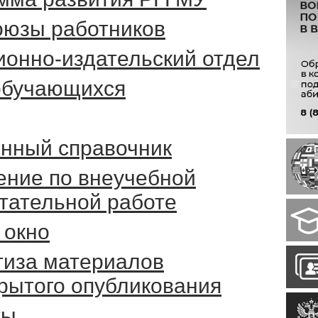
юзы работников
ионно-издательский отдел
обучающихся
нный справочник
ение по внеучебной
итательной работе
 окно
тиза материалов
крытого опубликования
ты