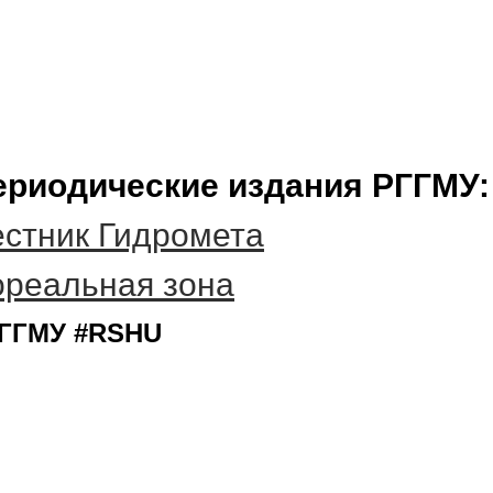
ериодические издания РГГМУ:
стник Гидромета
ореальная зона
ГГМУ #RSHU