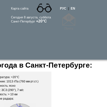
Карта сайта
РУС
|
EN
Сегодня 8 августа, суббота
+20°C
Санкт-Петербург
Почта
года в Санкт-Петербурге:
ратура: +20°C
ие: 1013 гПа (760 мм рт.ст.)
ность: ясно
 ЗСЗ (290°), 7 м/c
ость: > 10 км
е радара: