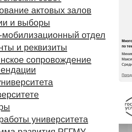
ование актовых залов
ии и выборы
-мобилизационный отдел
Мног
нты и реквизиты
по те
Миним
нское сопровождение
Макси
Средн
мендации
Погод
университета
верситете
ры
работы университета
мма развития РГГМУ