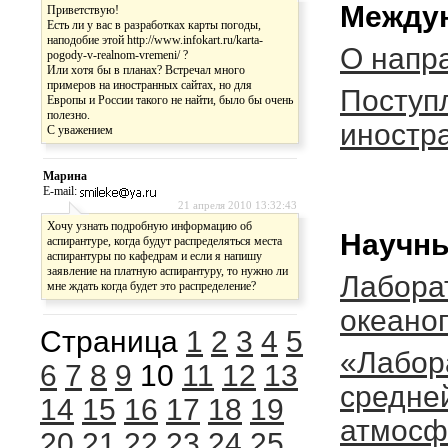
Междун
Приветствую!
Есть ли у вас в разработках карты погоды,
наподобие этой http://www.infokart.ru/karta-
О напр
pogody-v-realnom-vremeni/ ?
Или хотя бы в планах? Встречал много
примеров на иностранных сайтах, но для
Поступ
Европы и России такого не найти, было бы очень
полезно.
иностр
С уважением
Марина
E-mail:
21 апреля 2010 13:32:43
Хочу узнать подробную информацию об
Научны
аспирантуре, когда будут распределяться места
аспирантуры по кафедрам и если я напишу
заявление на платную аспирантуру, то нужно ли
Лабора
мне ждать когда будет это распределение?
океано
Страница
1
2
3
4
5
«Лабор
6
7
8
9
10
11
12
13
средне
14
15
16
17
18
19
атмосф
20
21
22
23
24
25