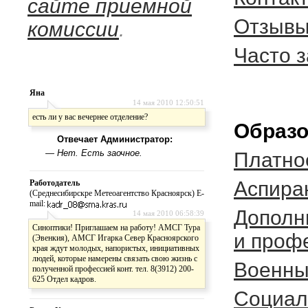
сайте приемной
Отзывы
комиссии
.
Часто 
Яна
14 мая 2010 12:50:51
есть ли у вас вечернее отделение?
Образо
Отвечает Администратор:
—
Нет. Есть заочное.
Платно
Аспира
Работодатель
(Среднесибирскре Метеоагентство Красноярск) E-
mail:
Дополн
14 мая 2010 06:58:39
Синоптики! Приглашаем на работу! АМСГ Тура
и проф
(Эвенкия), АМСГ Игарка Север Красноярского
края ждут молодых, напористых, инициативных
людей, которые намерены связать свою жизнь с
Военны
полученной профессией конт. тел. 8(3912) 200-
625 Отдел кадров.
Социал