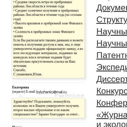
• Средняя скорость ветра по прибрежных
Докуме
районах Лен.области в течение года
• Среднее солнечное излучение в прибрежных
районах Лен.области в течение года (по сезонам
Cтрукту
года)
• Высота приливов в прибрежной зоне Финского
залива
Научны
• Соленость в прибрежных зонах Финского
залива
Если Вы располагаете такими данными и можете
Научны
помочь в получении доступа к ним, мы, в лице
университета подадим официальную заявку, а во
Патент
всех последующих материалах, поданных на
конкурсах или в печатные издания будет
обязательно присутствовать ссылка на Ваш
Экспед
источник.
Спасибо.
С уважением,Юлия.
Диссер
Екатерина
Конкур
(педагог) E-mail:
07 мая 2010 21:45:46
Конфер
Здравствуйте! Подскажите, пожалуйста,
возможно ли в Вашем университете получить
второе высшее образование и по каким
«Журна
специальностям? Заранее благодарю за ответ...
и эколо