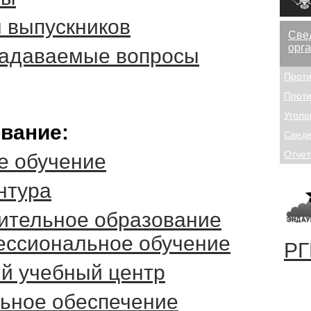
 выпускников
Све
орг
задаваемые вопросы
Проти
Проти
Уголо
вание:
Сведе
Отчет
е обучение
нтура
ительное образование
ессиональное обучение
РГ
й учебный центр
ьное обеспечение