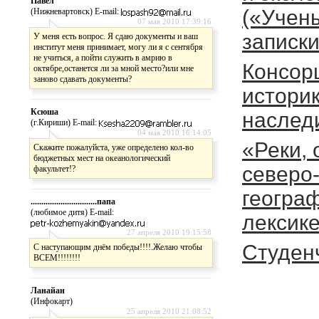
Павел
(«Учен
(Нижневартовск) E-mail:
07 мая 2010 17:39:16
записк
У меня есть вопрос. Я сдаю документы и ваш
институт меня принимает, могу ли я с сентября
не учиться, а пойти служить в амрию в
Консор
октябре,останется ли за мной место?или мне
заново сдавать документы?
историк
Ксюша
наслед
(г.Кириши) E-mail:
04 мая 2010 16:14:05
«Реки, 
Скажите пожалуйста, уже определено кол-во
бюджетных мест на океанологический
северо
факультет!?
геогра
...............................папа
(любимое дитя) E-mail:
лексике
27 апреля 2010 19:15:58
Студен
С наступающим днём победы!!!!.Желаю чтобы
ВСЕМ!!!!!!!!
Ланайан
(Инфокарт)
25 апреля 2010 21:08:52