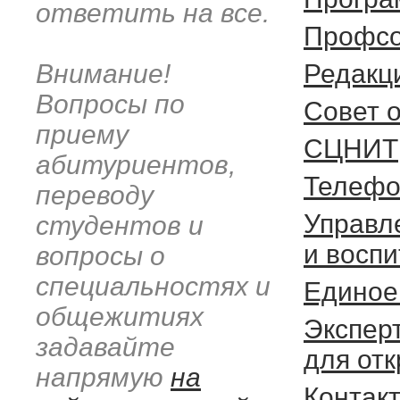
ответить на все.
Профсо
Внимание!
Редакц
Вопросы по
Cовет 
приему
СЦНИТ
абитуриентов,
Телефо
переводу
Управл
студентов и
и восп
вопросы о
специальностях и
Единое
общежитиях
Экспер
задавайте
для от
напрямую
на
Контак