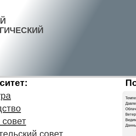
Й
ГИЧЕСКИЙ
ситет:
По
ура
Темпе
Давлен
дство
Облач
Ветер:
 совет
Видим
Данны
тельский совет