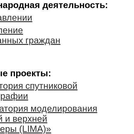
ародная деятельность:
авлении
ление
анных граждан
е проекты:
тория спутниковой
графии
атория моделирования
й и верхней
еры (LIMA)»