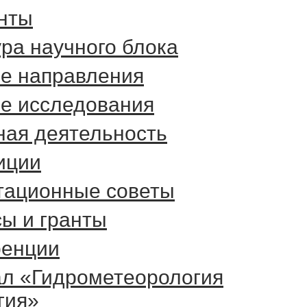
нты
ра научного блока
е направления
е исследования
ная деятельность
иции
тационные советы
сы и гранты
енции
л «Гидрометеорология
гия»