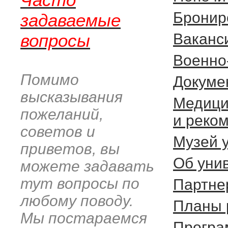
Бронир
задаваемые
вопросы
Ваканс
Военно
Помимо
Докуме
высказывания
Медици
пожеланий,
и реко
советов и
Музей 
приветов, вы
Об уни
можете задавать
тут вопросы по
Партне
любому поводу.
Планы 
Мы постараемся
Програ