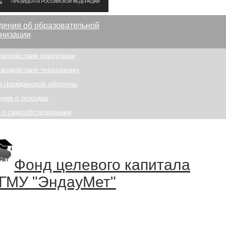
дения об образовательной
анизации
водействие коррупции
водействие терроризму
к гражданской обороны
ния о доходах
 о самообследовании
Фонд целевого капитала
ГМУ "ЭндауМет"