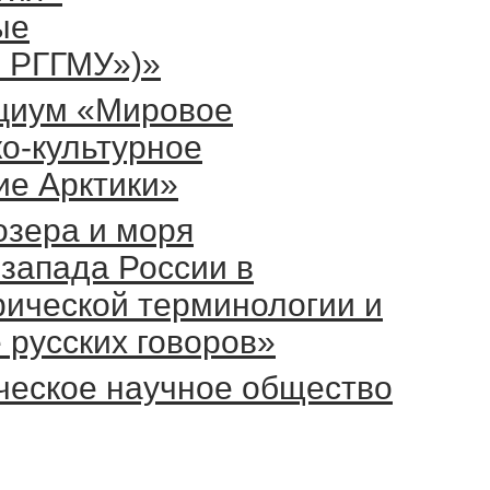
ые
и РГГМУ»)»
циум «Мировое
о-культурное
ие Арктики»
озера и моря
-запада России в
фической терминологии и
 русских говоров»
ческое научное общество