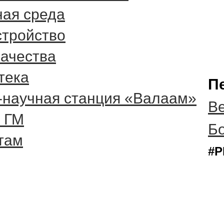
ная среда
стройство
качества
тека
П
-научная станция «Валаам»
Ве
 ГМ
Б
там
#Р