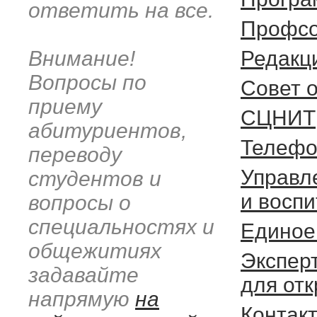
ответить на все.
Профсо
Внимание!
Редакц
Вопросы по
Cовет 
приему
СЦНИТ
абитуриентов,
Телефо
переводу
Управл
студентов и
и восп
вопросы о
специальностях и
Единое
общежитиях
Экспер
задавайте
для от
напрямую
на
Контак