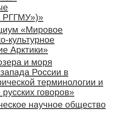
ые
и РГГМУ»)»
циум «Мировое
о-культурное
ие Арктики»
озера и моря
-запада России в
фической терминологии и
 русских говоров»
ческое научное общество