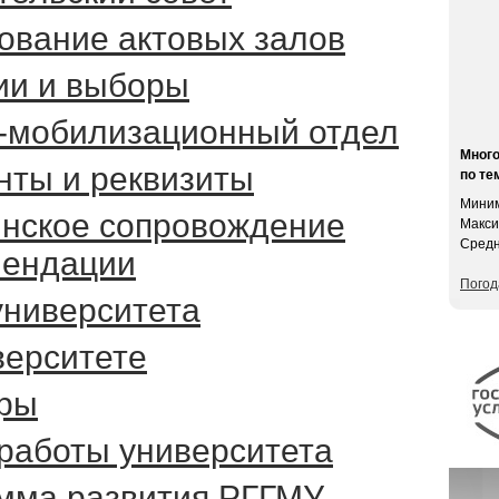
ование актовых залов
ии и выборы
-мобилизационный отдел
Мног
нты и реквизиты
по те
Миним
нское сопровождение
Макси
Средн
мендации
Погод
университета
верситете
ры
работы университета
мма развития РГГМУ