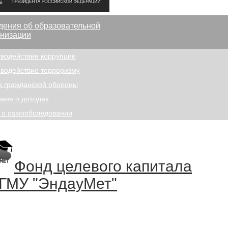
дения об образовательной
анизации
водействие коррупции
водействие терроризму
к гражданской обороны
ния о доходах
 о самообследовании
Фонд целевого капитала
ГМУ "ЭндауМет"