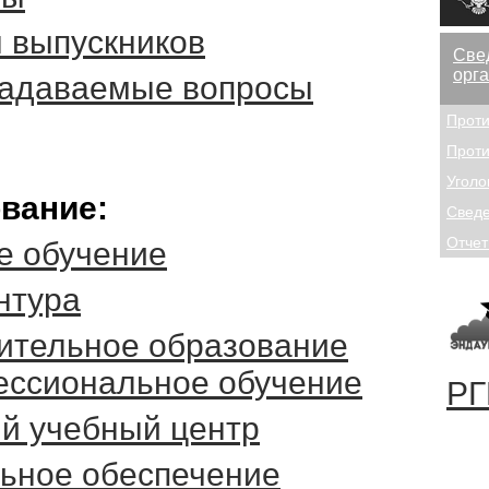
 выпускников
Све
орг
задаваемые вопросы
Проти
Проти
Уголо
вание:
Сведе
Отчет
е обучение
нтура
ительное образование
ессиональное обучение
РГ
й учебный центр
ьное обеспечение