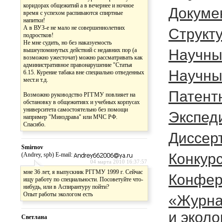
коридорах общежитий а в вечернее и ночное
Докуме
время с успехом распиваются спиртные
напитки!
А в ВУЗ-е не мало не совершеннолетних
Cтрукту
подростков!
Не мне судить, но без наказуемость
вышеупомянутых действий с недавних пор (а
Научны
возможно ужесточат) можно рассматривать как
административное правонарушение "Статья
Научны
6.15. Курение табака вне специально отведенных
мест.и т.д.
Патент
Возможно руководство РГГМУ повлияет на
обстановку в общежитиях и учебных корпусах
университета самостоятельно без помощи
Экспед
например "Минздрава" или МЧС РФ.
Спасибо.
Диссер
Smirnov
Конкур
(Andrey, spb) E-mail:
04 марта 2010 16:37:57
мне 36 лет, я выпускник РГГМУ 1999 г. Сейчас
Конфер
ищу работу по специальности. Посоветуйте что-
нибудь, или в Аспирантуру пойти?
Опыт работы экологом есть
«Журна
и эколо
Светлана