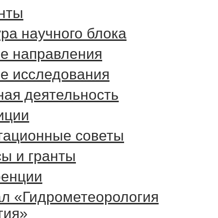
нты
ра научного блока
е направления
е исследования
ная деятельность
иции
тационные советы
сы и гранты
енции
л «Гидрометеорология
гия»