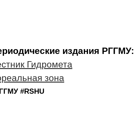
ериодические издания РГГМУ:
стник Гидромета
ореальная зона
ГГМУ #RSHU