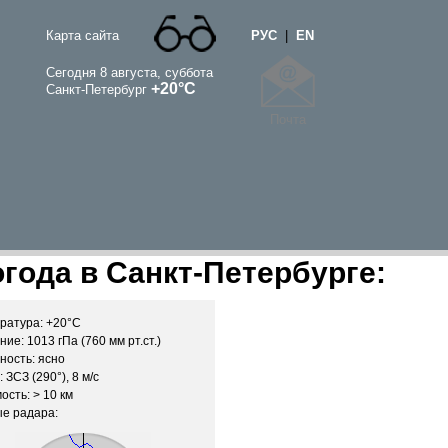
Карта сайта
РУС
|
EN
Сегодня 8 августа, суббота
+20°C
Санкт-Петербург
Почта
года в Санкт-Петербурге:
ратура: +20°C
ие: 1013 гПа (760 мм рт.ст.)
ность: ясно
 ЗСЗ (290°), 8 м/c
ость: > 10 км
е радара: