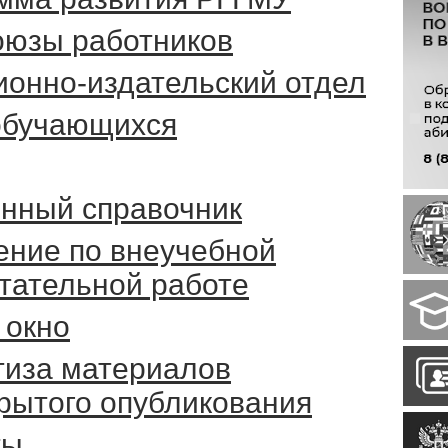
юзы работников
ионно-издательский отдел
обучающихся
нный справочник
ение по внеучебной
итательной работе
 окно
тиза материалов
крытого опубликования
ты