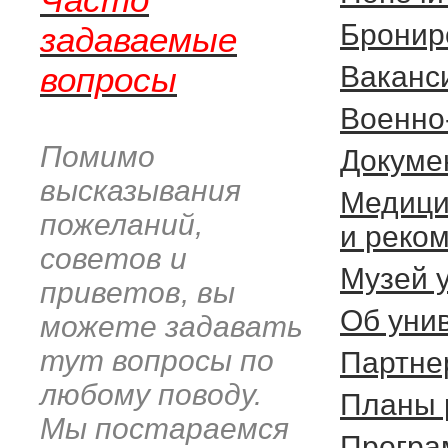
Бронир
задаваемые
вопросы
Ваканс
Военно
Помимо
Докуме
высказывания
Медици
пожеланий,
и реко
советов и
Музей 
приветов, вы
Об уни
можете задавать
тут вопросы по
Партне
любому поводу.
Планы 
Мы постараемся
Програ