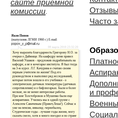
сайте приемной
Отзывы
комиссии
.
Часто 
Яков Попов
(выпускник ЛГМИ 1960 г.) E-mail:
08 марта 2010 23:32:20
Образо
Хочу выразить благодарность Григорову Н.О. за
очерки о Даймище. На каафедру меня привел
Платно
Василий Ушаков - предложив подрабатывать на
кафедре, а не в кочегарке института. Я был тогда
на 3-м курсе. Л.Г. Качурина я считаю своим
Аспира
первым учителем по жизни! Под его
руководством я выполнил ряд исследований,
которые потом вошли в его учебники - о
Дополн
электрических датчиках температуры (датчиках
сопротивления) и о бифлюгарках. Были и более
и проф
мелкие, но не менее интересные работы.
При мне Толстобровов и Мушенко были еще
аспирантами. Учились мы в одной группе с
Военны
Алексеем Савичевым (Привет,Леша!). Сейчас я
уже на пенсии, инвалид -чернобылец.
Студенческие годы - лучшие годы жизни, могу
Социал
сказать смело, хотя я много поездил и по стране