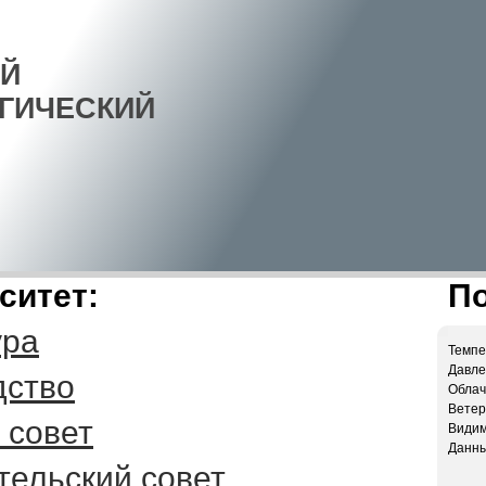
Й
ГИЧЕСКИЙ
ситет:
По
ура
Темпе
Давлен
дство
Облач
Ветер:
 совет
Видим
Данны
тельский совет