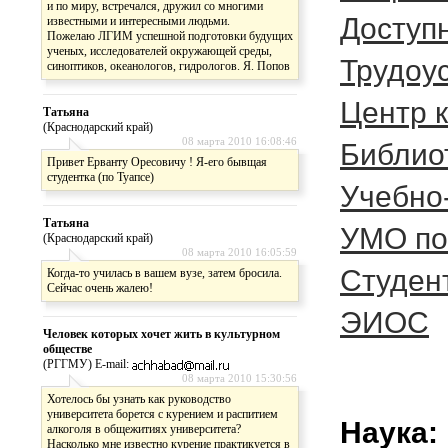
и по миру, встречался, дружил со многими
Доступ
известными и интересными людьми.
Пожелаю ЛГИМ успешной подготовки будущих
ученых, исследователей окружающей среды,
Трудоу
синоптиков, океанологов, гидрологов. Я. Попов
Центр 
Татьяна
(Краснодарский край)
08 марта 2010 16:08:46
Библио
Привет Ерванту Оресовичу ! Я-его бывщая
студентка (по Туапсе)
Учебно
Татьяна
УМО по
(Краснодарский край)
08 марта 2010 16:05:59
Студен
Когда-то училась в вашем вузе, затем бросила.
Сейчас очень жалею!
ЭИОС
Человек которых хочет жить в культурном
обществе
(РГГМУ) E-mail:
08 марта 2010 15:30:56
Хотелось бы узнать как руководство
университета борется с курением и распитием
Наука:
алкоголя в общежитиях университета?
Насколько мне известно курение практикуется в