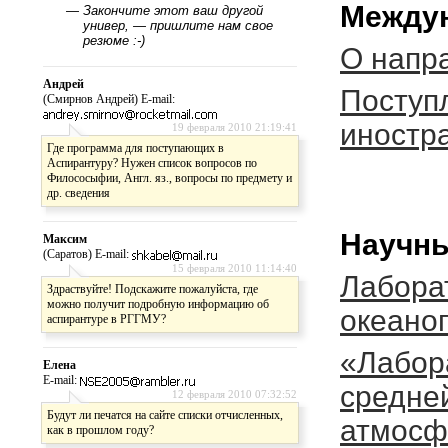
Междун
—
Закончите этот ваш другой
универ, — пришлите нам свое
резюме :-)
О напр
Андрей
Поступ
(Смирнов Андрей) E-mail:
иностр
19 февраля 2010 21:19:41
Где программа для поступающих в
Аспирантуру? Нужен список вопросов по
Филососыфии, Англ. яз., вопросы по предмету и
др. сведения
Научны
Максим
(Саратов) E-mail:
15 февраля 2010 11:14:40
Лабора
Здраствуйте! Подскажите пожалуйста, где
можно получит подробную информацию об
океано
аспирантуре в РГГМУ?
«Лабор
Елена
E-mail:
средне
12 февраля 2010 07:32:52
Будут ли печатся на сайте списки отчисленных,
атмосф
как в прошлом году?