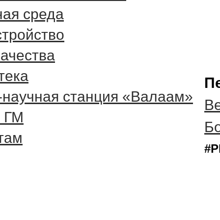
ная среда
стройство
качества
тека
П
-научная станция «Валаам»
Ве
 ГМ
Б
там
#Р