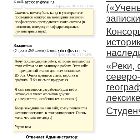
E-mail:
(«Учен
24 февраля 2010 11:53:58
Скажите, пожалуйста, когда в университете
записк
проводится конкурс на замещение вакансий
профессорско-преподавательского состава (в
частности, интересует кафедра социально-
Консор
гуманитарных наук).
историк
Владислав
наслед
(Учусь в 260 школе) E-mail:
23 февраля 2010 12:18:51
Хочу поблагодарить ребят, которые занимаются
«Реки, 
этим сайтом за их отличную работу. Этот сайт
— прекрасный эталон для всех остальных
северо
ВУЗов. Очень нравится стиль, верстка и
графика. Я бы не смог придраться.
геогра
Я сам занимаюсь разработкой для веб и
нахожусь в ужасе от сайтов других
лексике
университетов, особенно технических :)
Студен
Когда заходишь на ваш сайт, сразу появляется
желание поступить в этот университет. Очень
жаль, что мне не сюда :)
Удачи вам.
Отвечает Администратор: