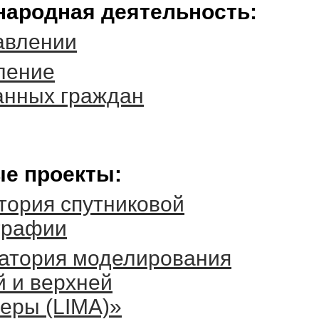
ародная деятельность:
авлении
ление
анных граждан
е проекты:
тория спутниковой
графии
атория моделирования
й и верхней
еры (LIMA)»