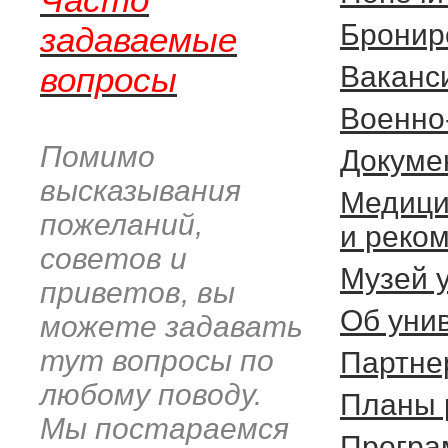
Бронир
задаваемые
вопросы
Ваканс
Военно
Помимо
Докуме
высказывания
Медици
пожеланий,
и реко
советов и
Музей 
приветов, вы
Об уни
можете задавать
тут вопросы по
Партне
любому поводу.
Планы 
Мы постараемся
Програ