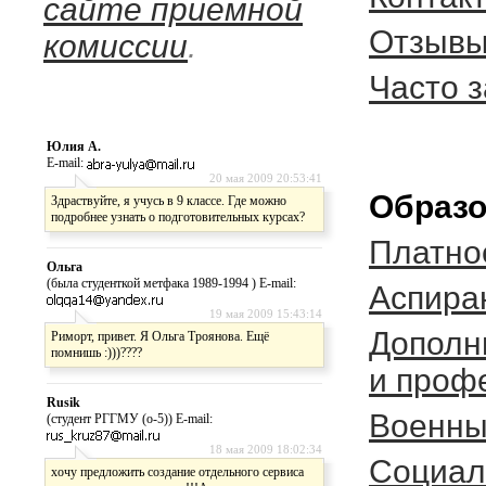
сайте приемной
Отзывы
комиссии
.
Часто 
Юлия А.
E-mail:
20 мая 2009 20:53:41
Образо
Здраствуйте, я учусь в 9 классе. Где можно
подробнее узнать о подготовительных курсах?
Платно
Ольга
(была студенткой метфака 1989-1994 ) E-mail:
Аспира
19 мая 2009 15:43:14
Дополн
Риморт, привет. Я Ольга Троянова. Ещё
помнишь :)))????
и проф
Rusik
Военны
(студент РГГМУ (о-5)) E-mail:
18 мая 2009 18:02:34
Социал
хочу предложить создание отдельного сервиса