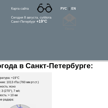
Карта сайта
РУС
|
EN
Сегодня 8 августа, суббота
+19°C
Санкт-Петербург
Почта
года в Санкт-Петербурге:
ратура: +19°C
ие: 1013 гПа (760 мм рт.ст.)
ность: ясно
 З (270°), 7 м/c
ость: > 10 км
е радара: