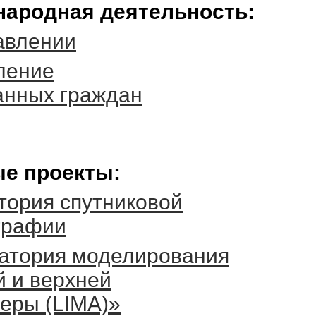
ародная деятельность:
авлении
ление
анных граждан
е проекты:
тория спутниковой
графии
атория моделирования
й и верхней
еры (LIMA)»