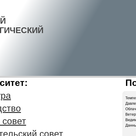
Й
ГИЧЕСКИЙ
ситет:
По
ура
Темпе
Давлен
дство
Облач
Ветер:
 совет
Видим
Данны
тельский совет