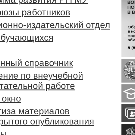
юзы работников
ионно-издательский отдел
обучающихся
нный справочник
ение по внеучебной
итательной работе
 окно
тиза материалов
крытого опубликования
ты