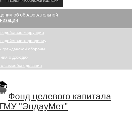
дения об образовательной
анизации
водействие коррупции
водействие терроризму
к гражданской обороны
ния о доходах
 о самообследовании
Фонд целевого капитала
ГМУ "ЭндауМет"