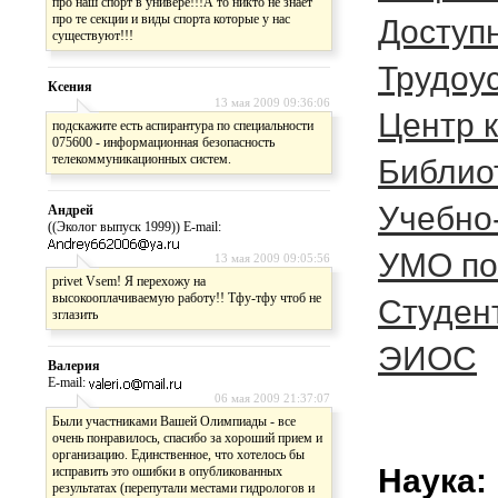
про наш спорт в универе!!!А то никто не знает
про те секции и виды спорта которые у нас
Доступ
существуют!!!
Трудоу
Ксения
13 мая 2009 09:36:06
Центр 
подскажите есть аспирантура по специальности
075600 - информационная безопасность
телекоммуникационных систем.
Библио
Учебно
Андрей
((Эколог выпуск 1999)) E-mail:
УМО по
13 мая 2009 09:05:56
privet Vsem! Я перехожу на
высокооплачиваемую работу!! Тфу-тфу чтоб не
Студен
зглазить
ЭИОС
Валерия
E-mail:
06 мая 2009 21:37:07
Были участниками Вашей Олимпиады - все
очень понравилось, спасибо за хороший прием и
организацию. Единственное, что хотелось бы
Наука:
исправить это ошибки в опубликованных
результатах (перепутали местами гидрологов и