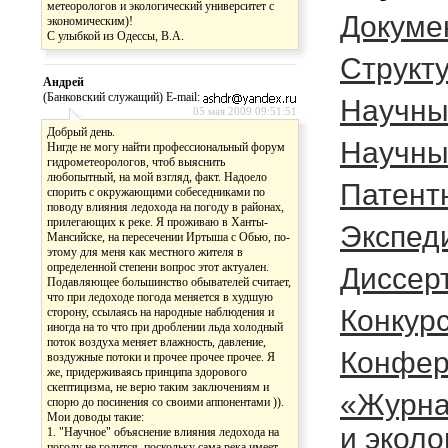
метеорологов и экологический университет с
Докуме
экономическим)!
C улыбкой из Одессы, В.А.
Cтрукту
Андрей
(Банковский служащий) E-mail:
Научны
05 мая 2009 09:51:51
Добрый день.
Научны
Нигде не могу найти профессиональный форум
гидрометеорологов, чтоб выяснить
любопытный, на мой взгляд, факт. Надоело
Патент
спорить с окружающими собеседниками по
поводу влияния ледохода на погоду в районах,
прилегающих к реке. Я проживаю в Ханты-
Экспед
Мансийске, на пересечении Иртыша с Обью, по-
этому для меня как местного жителя в
определенной степени вопрос этот актуален.
Диссер
Подавляющее большинство обывателей считает,
что при ледоходе погода меняется в худшую
Конкур
сторону, ссылаясь на народные наблюдения и
иногда на то что при дроблении льда холодный
поток воздуха меняет влажность, давление,
Конфер
воздужные потоки и прочее прочее прочее. Я
же, придерживаясь принципа здорового
скептицизма, не верю таким заключениям и
«Журна
спорю до посинения со своими аппонентами )).
Мои доводы такие:
и эколо
1. "Научное" объяснение влияния ледохода на
погоду не годится, поскольку сама река имеет