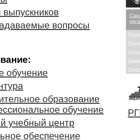
 выпускников
Све
орг
задаваемые вопросы
Проти
Проти
Уголо
вание:
Сведе
Отчет
е обучение
нтура
ительное образование
ессиональное обучение
РГ
й учебный центр
ьное обеспечение