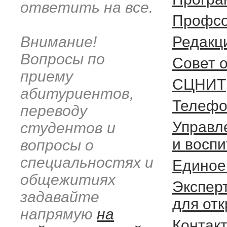
ответить на все.
Профсо
Внимание!
Редакц
Вопросы по
Cовет 
приему
СЦНИТ
абитуриентов,
Телефо
переводу
Управл
студентов и
и восп
вопросы о
специальностях и
Единое
общежитиях
Экспер
задавайте
для от
напрямую
на
Контак