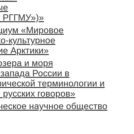
ые
и РГГМУ»)»
циум «Мировое
о-культурное
ие Арктики»
озера и моря
-запада России в
фической терминологии и
 русских говоров»
ческое научное общество