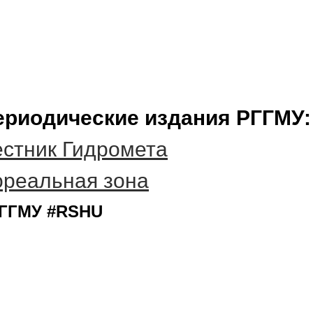
ериодические издания РГГМУ:
стник Гидромета
ореальная зона
ГГМУ #RSHU