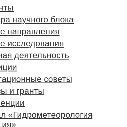
нты
ра научного блока
е направления
е исследования
ная деятельность
иции
тационные советы
сы и гранты
енции
л «Гидрометеорология
гия»