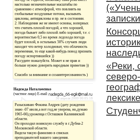
настолько незначительные масштабы по
(«Учен
сравнению с атмосферой, что повлиять на
глобыльные воздушные потоки, вызывать
записк
циклоны, антициклоны и пр. не в состоянии.
2. Наблюдения же не имеют основы, вопервых
что считать плохой погодой, а что хорошей,
Консор
погода бывает либо плохой либо хорошей, т.е. с
вероятностью 0,5 во время ледохода погода
историк
будет плохой, в остальных 50% случаев люди
находят что ветер холодноват, что облачность
наслед
переменная, то еще какой-нибудь повод признать
погоду испортившейся ))
Рассудите пожалуйста. Может я не прав и
«Реки, 
больше нужно доверять народным приметам ))
северо
Спасибо за внимание и созаинтересованность )
геогра
Надежда Натальченко
(частное лицо) E-mail:
лексике
30 апреля 2009 00:05:18
Разыскиваю Фокина Андрея (дату рождения
Студен
знаю -07 июля,а вот год,не уверена, но,думаю
1965-66),уроженца г.Осташков Калининской
области.
Он проходил воинскую службу в г.Дубна-2
Московской области.
Видела такую фамилию в списках
преподавателей вашего заведения.