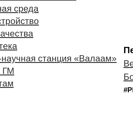
ная среда
стройство
качества
тека
П
-научная станция «Валаам»
Ве
 ГМ
Б
там
#Р