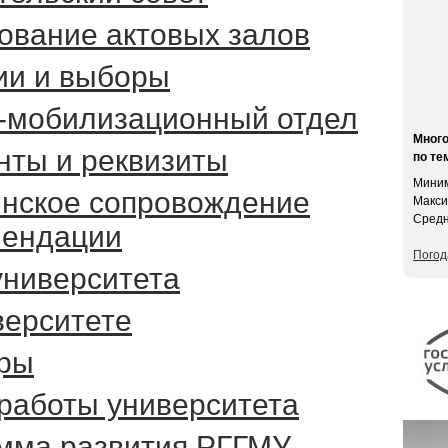
ование актовых залов
ии и выборы
-мобилизационный отдел
Мног
нты и реквизиты
по те
Миним
нское сопровождение
Макси
Средн
мендации
Погод
университета
верситете
ры
работы университета
мма развития РГГМУ