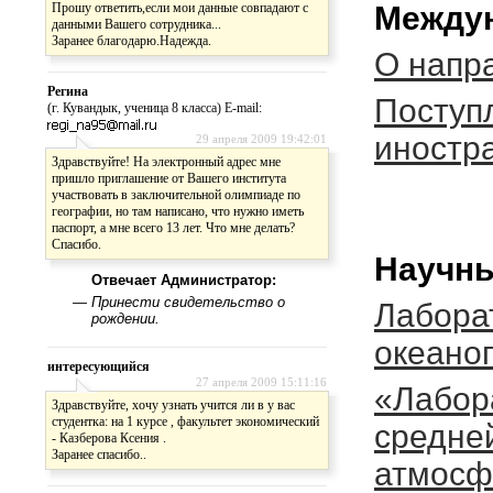
Прошу ответить,если мои данные совпадают с
Междун
данными Вашего сотрудника...
Заранее благодарю.Надежда.
О напр
Регина
Поступ
(г. Кувандык, ученица 8 класса) E-mail:
иностр
29 апреля 2009 19:42:01
Здравствуйте! На электронный адрес мне
пришло приглашение от Вашего института
участвовать в заключительной олимпиаде по
географии, но там написано, что нужно иметь
паспорт, а мне всего 13 лет. Что мне делать?
Спасибо.
Научны
Отвечает Администратор:
—
Принести свидетельство о
Лабора
рождении.
океано
интересующийся
27 апреля 2009 15:11:16
«Лабор
Здравствуйте, хочу узнать учится ли в у вас
студентка: на 1 курсе , факультет экономический
средне
- Казберова Ксения .
Заранее спасибо..
атмосф