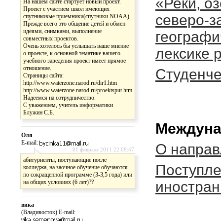
«Реки, о
На нашем сайте стартует новый проект.
Проект с участием школ имеющих
северо-з
спутниковые приемники(спутники NOAA).
Прежде всего это общение детей и обмен
идеями, снимками, выполнение
географи
совместных проектов.
Очень хотелось бы услышать ваше мнение
лексике 
о проекте, к основной тематике вашего
учебного заведения проект имеет прямое
отношение.
Студенче
Страницы сайта:
http://www.waterzone.narod.ru/dir1.htm
http://www.waterzone.narod.ru/proektsput.htm
Надеемся на сотрудничество.
С уважением, учитель информатики
Блужин С.Б.
Междуна
Оля
E-mail:
О направ
01 февраля 2011 22:08:47
абитуриенты, поступающие после
Поступл
колледжа, на заочное обучение обучаются
по сокращенной программе (3-3,5 года) или
на общих условиях (6 лет)??
иностран
вика
(Владивосток) E-mail: