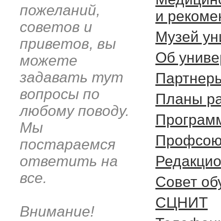
пожеланий,
и рекоме
советов и
Музей ун
приветов, вы
Об униве
можете
задавать тут
Партнер
вопросы по
Планы ра
любому поводу.
Программ
Мы
Профсою
постараемся
ответить на
Редакцио
все.
Cовет о
СЦНИТ
Внимание!