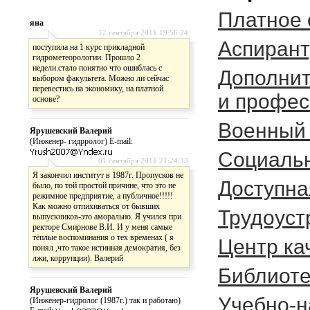
Платное 
яна
12 сентября 2011 19:56:24
Аспирант
поступила на 1 курс прикладной
гидрометеорологии. Прошло 2
недели.стало понятно что ошиблась с
Дополнит
выбором факультета. Можно ли сейчас
перевестись на экономику, на платной
и профес
основе?
Военный 
Ярушевский Валерий
(Инженер- гидрролог) E-mail:
Социальн
01 сентября 2011 21:24:33
Я закончил институт в 1987г. Пропусков не
Доступна
было, по той простой причине, что это не
режимное предприятие, а публичное!!!!!
Как можно отпихиваться от бывших
Трудоуст
выпускников-это аморально. Я учился при
ректоре Смирнове В.И. И у меня самые
тёплые воспоминания о тех временах ( я
Центр ка
понял ,что такое истинная демократия, без
лжи, коррупции). Валерий
Библиоте
Ярушевский Валерий
Учебно-н
(Инженер-гидролог (1987г.) так и работаю)