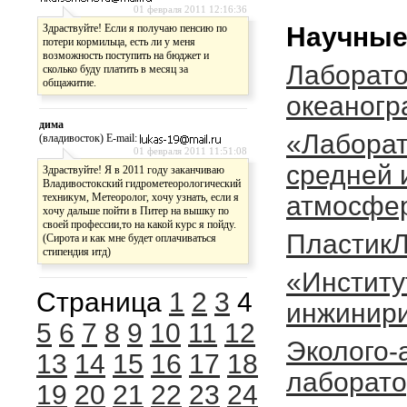
01 февраля 2011 12:16:36
Здраствуйте! Если я получаю пенсию по
Научные
потери кормильца, есть ли у меня
возможность поступить на бюджет и
Лаборато
сколько буду платить в месяц за
общажитие.
океаног
дима
«Лабора
(владивосток) E-mail:
01 февраля 2011 11:51:08
средней 
Здраствуйте! Я в 2011 году заканчиваю
Владивостокский гидрометеорологический
техникум, Метеоролог, хочу узнать, если я
атмосфер
хочу дальше пойти в Питер на вышку по
своей профессии,то на какой курс я пойду.
Пластик
(Сирота и как мне будет оплачиваться
стипендия итд)
«Институ
Страница
1
2
3
4
инжинир
5
6
7
8
9
10
11
12
Эколого-
13
14
15
16
17
18
лаборат
19
20
21
22
23
24