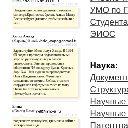
E-mail:
01 сентября 2011 21:02:26
УМО по 
Поздравляю первокурсников с началом
семестра.Кремнитесь братья, Альма Матер
Вас не забудет (главное,чтобы не забыли о
Студент
ней)
ЭИОС
Халид Амжад
(Марокко) E-mail:
20 мая 2011 16:51:31
Здравствуйте. Меня зовут Халид. В 1994-
95 годах я проходил подготовительный
курс по русскому языку в вашем
Наука:
университете. Занятия проходили в
общежитии №3 по адресу бульв. Красных
Зорь №4. Наш курс вела преподователь
Докумен
Ольга Владимировна. Фамилии к
сожалению не помню. Сейчас в списке
сотрудников кафедры найти ёе не могу.
Cтруктур
Очень бы хотелось разыскать её.
Пожалуйста помогите.
Научные
Елена
Научные
((Омск)) E-mail:
23 апреля 2011 11:11:25
подскажите пожалуйста, где можно найти в
Патентна
электронном виде